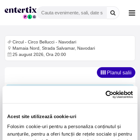
Circul - Circo Bellucci - Navodari
Mamaia Nord, Strada Salvamar, Navodari
25 august 2026, Ora 20:00
Planul salii
Alegeti-va locurile din planul de mai jos. Folositi scroll-ul
pentru zoom in si out. Navigati tragand de harta. Faceti click
pe un loc pentru a-l adauga sau scoate din cos. Continutul
cosului de cumparaturi si optiunile de discount (daca sunt)
vor aparea in partea de jos a ecranului.
Acest site utilizează cookie-uri
Folosim cookie-uri pentru a personaliza conținutul și
Loja
Tribuna Centrala Numerotata
anunțurile, pentru a oferi funcții de rețele sociale și pentru
Adult -
75,00 lei
Adult -
65,00 lei