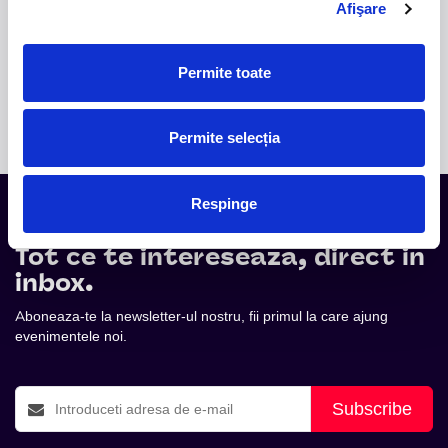
54
58
48
62
44
40
Afişare
53
57
49
61
45
41
52
56
50
60
46
42
55
51
59
47
39
43
54
58
48
38
44
22
53
57
49
37
45
23
52
52
56
50
36
46
24
51
29
55
51
35
47
25
50
30
54
34
48
26
49
31
53
33
49
27
48
52
32
52
32
50
28
47
51
33
29
31
51
29
46
50
34
30
30
45
49
35
31
44
48
36
52
32
88
43
47
37
51
33
87
29
49
42
46
38
50
34
86
30
50
41
45
39
49
35
85
31
51
44
40
48
36
84
32
52
43
47
37
83
33
53
42
46
38
82
34
54
41
45
39
81
35
55
44
40
80
36
56
43
79
37
57
42
78
38
58
41
77
39
59
76
40
60
75
61
74
62
73
63
64
65
66
67
68
Permite toate
Cosul de cumparaturi este gol.
Permite selecția
Respinge
Tot ce te intereseaza, direct in
inbox.
Aboneaza-te la newsletter-ul nostru, fii primul la care ajung
evenimentele noi.
Subscribe