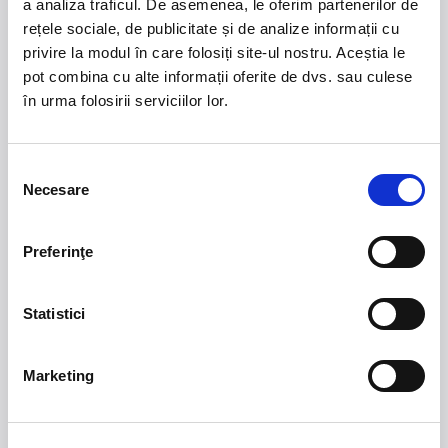
Copil -
65,00 lei
Copil -
55,00 lei
a analiza traficul. De asemenea, le oferim partenerilor de
rețele sociale, de publicitate și de analize informații cu
Tribuna Laterala
Indisponibil
Adult -
55,00 lei
privire la modul în care folosiți site-ul nostru. Aceștia le
Copil -
45,00 lei
Loc indisponibil
pot combina cu alte informații oferite de dvs. sau culese
în urma folosirii serviciilor lor.
Apropie
Indeparteaza
Selecția
Necesare
consimțământului
Preferinţe
1
48
2
47
1
36
1
3
36
46
2
35
2
4
35
45
3
34
3
5
34
44
4
33
4
6
33
43
5
32
5
7
32
42
6
31
6
8
31
41
Statistici
40
30
9
7
30
7
39
10
29
8
29
8
38
11
28
9
28
9
37
12
27
10
27
10
36
13
26
11
26
11
35
14
25
12
25
12
34
15
Marketing
33
16
24
23
22
13
21
14
20
24
15
19
23
16
22
17
13
21
32
18
14
20
31
15
19
30
16
17
29
17
18
28
18
19
27
20
26
21
25
44
22
43
23
25
42
24
26
41
27
40
44
28
39
43
29
25
66
38
42
30
26
65
37
37
41
31
27
64
38
36
40
32
28
63
39
35
39
33
29
62
66
40
38
34
30
61
65
41
37
37
31
60
64
42
38
36
32
59
63
43
39
35
33
58
62
44
66
40
34
57
61
45
65
41
37
56
60
46
64
42
38
55
59
47
63
43
39