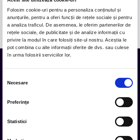
ABONAMENT
299,00 lei
-
+
Folosim cookie-uri pentru a personaliza conținutul și
ANUAL
anunțurile, pentru a oferi funcții de rețele sociale și pentru
a analiza traficul. De asemenea, le oferim partenerilor de
Cosul de cumparaturi este gol.
rețele sociale, de publicitate și de analize informații cu
privire la modul în care folosiți site-ul nostru. Aceștia le
pot combina cu alte informații oferite de dvs. sau culese
în urma folosirii serviciilor lor.
Tot ce te intereseaza, direct in
Selecția
inbox.
Necesare
consimțământului
Aboneaza-te la newsletter-ul nostru, fii primul la care ajung
evenimentele noi.
Preferinţe
Subscribe
Statistici