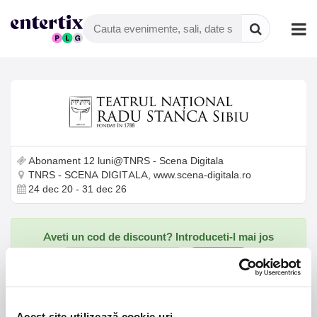
Abonament 12 luni@TNRS - Scena Digitala
TNRS - SCENA DIGITALA, www.scena-digitala.ro
24 dec 20 - 31 dec 26
Aveti un cod de discount? Introduceti-l mai jos
Verifica
Spectacol on-line -
Acest site utilizează cookie-uri