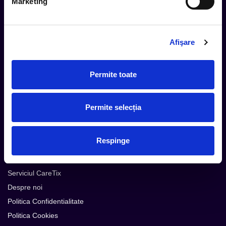
Marketing
Urmareste noutatile pe
Afişare
Cum comand
Metode plata
Permite toate
Metode livrare
Magazine partenere
Permite selecția
Intrebari Frecvente - FAQ
Termeni si Conditii
Respinge
Contact
Servicii Organizatori
Serviciul CareTix
Despre noi
Politica Confidentialitate
Politica Cookies