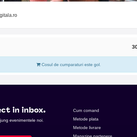
tala.ro
30
Cosul de cumparaturi este gol.
ct in inbox.
Cum comand
Metode plata
 ajung evenimentele noi.
Metode livrare
Magazine partenere