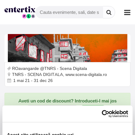
ROavangarde @TNRS - Scena Digitala
TNRS - SCENA DIGITALA, www.scena-digitala.ro
1 mai 21 - 31 dec 26
Aveti un cod de discount? Introduceti-l mai jos
Verifica
Spectacol on-line -
Acest site utilizează cookie-uri