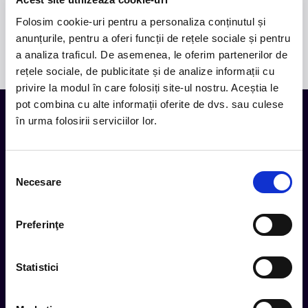
30,00 lei
-
+
Bilet participant
Folosim cookie-uri pentru a personaliza conținutul și
anunțurile, pentru a oferi funcții de rețele sociale și pentru
Cosul de cumparaturi este gol.
a analiza traficul. De asemenea, le oferim partenerilor de
rețele sociale, de publicitate și de analize informații cu
privire la modul în care folosiți site-ul nostru. Aceștia le
pot combina cu alte informații oferite de dvs. sau culese
în urma folosirii serviciilor lor.
Tot ce te intereseaza, direct in
inbox.
Selecția
Necesare
consimțământului
Aboneaza-te la newsletter-ul nostru, fii primul la care ajung
evenimentele noi.
Preferinţe
Subscribe
Statistici
Urmareste noutatile pe