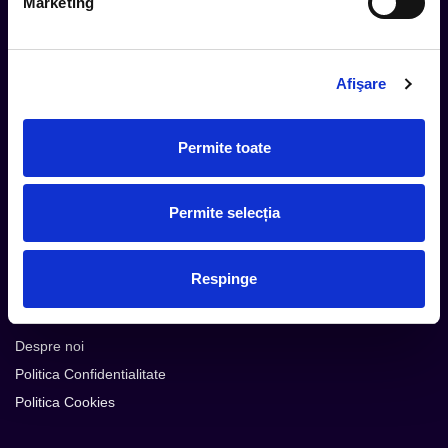
Marketing
Afişare
Cum comand
Metode plata
Permite toate
Metode livrare
Magazine partenere
Intrebari Frecvente - FAQ
Permite selecția
Termeni si Conditii
Contact
Respinge
Servicii Organizatori
Serviciul CareTix
Despre noi
Politica Confidentialitate
Politica Cookies