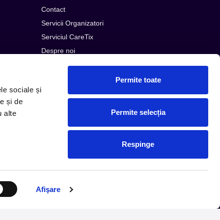
Contact
Servicii Organizatori
Serviciul CareTix
Despre noi
Politica Confidentialitate
Politica Cookies
Permite toate
le sociale și
e și de
Permite selecția
u alte
Respinge
© Copyright 2026 PLG ROMANIA
Afişare