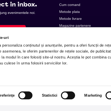
ct in inbox.
Cum comand
Metode plata
 ajung evenimentele noi.
Metode livrare
Magazine partenere
Subscribe
Intrebari Frecvente - FAQ
ie-uri
Termeni si Conditii
personaliza conținutul și anunțurile, pentru a oferi funcții de rețe
De asemenea, le oferim partenerilor de rețele sociale, de publicitat
e la modul în care folosiți site-ul nostru. Aceștia le pot combina c
u culese în urma folosirii serviciilor lor.
E-mail: contact@entertix.ro
referinţe
Statistici
Marketing