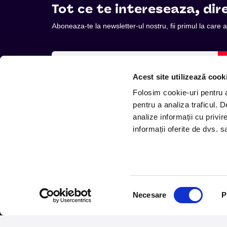
Tot ce te intereseaza, dire
Aboneaza-te la newsletter-ul nostru, fii primul la care
Acest site utilizează cook
Folosim cookie-uri pentru a 
Urmareste noutatile pe
pentru a analiza traficul. 
analize informații cu privir
informații oferite de dvs. sa
Telefon: +4 0748 110 111 (Luni - Vineri 12.00-16.00) | 
Selecția
Necesare
P
consimțământului