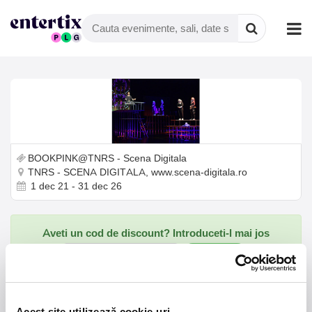
BOOKPINK@TNRS - Scena Digitala
TNRS - SCENA DIGITALA, www.scena-digitala.ro
1 dec 21 - 31 dec 26
Aveti un cod de discount? Introduceti-l mai jos
Verifica
Spectacol on-line -
Acest site utilizează cookie-uri