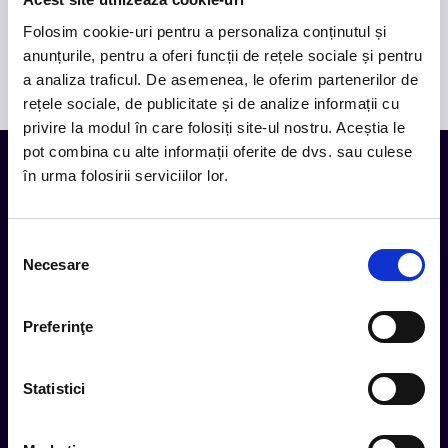
30,00 lei
-
+
Bilet participant
Folosim cookie-uri pentru a personaliza conținutul și
anunțurile, pentru a oferi funcții de rețele sociale și pentru
Cosul de cumparaturi este gol.
a analiza traficul. De asemenea, le oferim partenerilor de
rețele sociale, de publicitate și de analize informații cu
privire la modul în care folosiți site-ul nostru. Aceștia le
pot combina cu alte informații oferite de dvs. sau culese
în urma folosirii serviciilor lor.
Tot ce te intereseaza, direct in
inbox.
Selecția
Necesare
consimțământului
Aboneaza-te la newsletter-ul nostru, fii primul la care ajung
evenimentele noi.
Preferinţe
Subscribe
Statistici
Urmareste noutatile pe