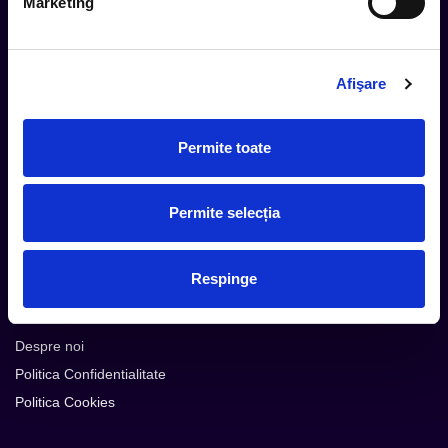
Marketing
Afişare
Cum comand
Metode plata
Permite toate
Metode livrare
Magazine partenere
Intrebari Frecvente - FAQ
Permite selecția
Termeni si Conditii
Contact
Respinge
Servicii Organizatori
Serviciul CareTix
Despre noi
Politica Confidentialitate
Politica Cookies