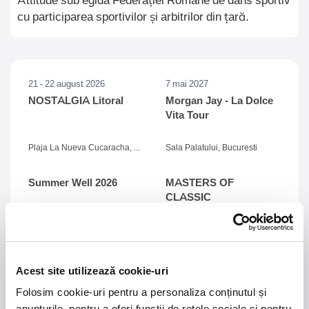
cu participarea sportivilor și arbitrilor din țară.
21 - 22 august 2026
7 mai 2027
NOSTALGIA Litoral
Morgan Jay - La Dolce
Vita Tour
Plaja La Nueva Cucaracha, Mamaia
Sala Palatului, Bucuresti
Summer Well 2026
MASTERS OF
CLASSIC
Domeniul Stirbey Voda, Buftea
Trends
Acest site utilizează cookie-uri
1.
Blackbriar - A Thousand Little Deaths Tour
-
Blackbriar ajunge la București pe 27 septembrie,
Folosim cookie-uri pentru a personaliza conținutul și
pentru un concert la Quantic. Turneul promovează
anunțurile, pentru a oferi funcții de rețele sociale și pentru