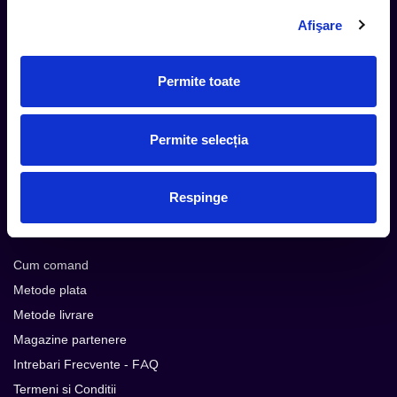
Afişare
Aboneaza-te la newsletter-ul nostru, fii primul la care ajung
evenimentele noi.
Permite toate
Subscribe
Permite selecția
Urmareste noutatile pe
Respinge
Cum comand
Metode plata
Metode livrare
Magazine partenere
Intrebari Frecvente - FAQ
Termeni si Conditii