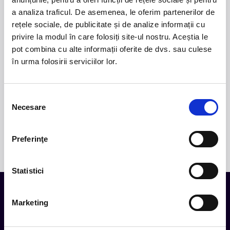
cel mai nou album al formației, A Thousand Little
a analiza traficul. De asemenea, le oferim partenerilor de
Deaths, un material ce explorează teme precum
rețele sociale, de publicitate și de analize informații cu
iubirea, pierderea și moartea prin imagini cinematice,
privire la modul în care folosiți site-ul nostru. Aceștia le
versuri captivante și puternice sonorități symphonic
pot combina cu alte informații oferite de dvs. sau culese
metal.
în urma folosirii serviciilor lor.
2.
50 YEARS OF BONEY M
-
Pe 15 decembrie, la
Sala Palatului, legenda disco Liz Mitchell, vocea
originală a celebrului grup Boney M., revine în fața
Selecția
Necesare
publicului din România într-un spectacol aniversar
consimțământului
dedicat celor 50 de ani de muzică și succes
internațional.
Preferinţe
Statistici
Marketing
Tot ce te intereseaza, direct in
inbox.