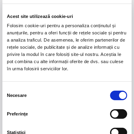
Summer Well 2026
MASTERS OF
Acest site utilizează cookie-uri
CLASSIC
Folosim cookie-uri pentru a personaliza conținutul și
Domeniul Stirbey Voda, Buftea
anunțurile, pentru a oferi funcții de rețele sociale și pentru
Trends
a analiza traficul. De asemenea, le oferim partenerilor de
rețele sociale, de publicitate și de analize informații cu
1.
Blackbriar - A Thousand Little Deaths Tour
-
privire la modul în care folosiți site-ul nostru. Aceștia le
Blackbriar ajunge la București pe 27 septembrie,
pot combina cu alte informații oferite de dvs. sau culese
pentru un concert la Quantic. Turneul promovează
în urma folosirii serviciilor lor.
cel mai nou album al formației, A Thousand Little
Deaths, un material ce explorează teme precum
iubirea, pierderea și moartea prin imagini cinematice,
Selecția
versuri captivante și puternice sonorități symphonic
Necesare
consimțământului
metal.
2.
50 YEARS OF BONEY M
-
Pe 15 decembrie, la
Preferinţe
Sala Palatului, legenda disco Liz Mitchell, vocea
originală a celebrului grup Boney M., revine în fața
publicului din România într-un spectacol aniversar
Statistici