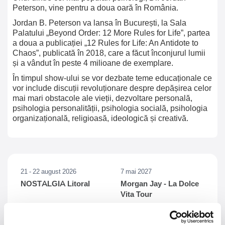
Peterson, vine pentru a doua oară în România.
Jordan B. Peterson va lansa în București, la Sala
Palatului „Beyond Order: 12 More Rules for Life”, partea
a doua a publicației „12 Rules for Life: An Antidote to
Chaos”, publicată în 2018, care a făcut înconjurul lumii
și a vândut în peste 4 milioane de exemplare.
În timpul show-ului se vor dezbate teme educaționale ce
vor include discuții revoluționare despre depășirea celor
mai mari obstacole ale vieții, dezvoltare personală,
psihologia personalității, psihologia socială, psihologia
organizațională, religioasă, ideologică și creativă.
21 - 22 august 2026
7 mai 2027
NOSTALGIA Litoral
Morgan Jay - La Dolce
Vita Tour
Plaja La Nueva Cucaracha, Mamaia
Sala Palatului, Bucuresti