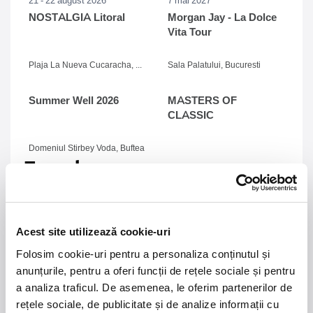
NOSTALGIA Litoral
Morgan Jay - La Dolce
Vita Tour
Plaja La Nueva Cucaracha, Mamaia
Sala Palatului, Bucuresti
Summer Well 2026
MASTERS OF
CLASSIC
Domeniul Stirbey Voda, Buftea
Trends
1.
Blackbriar - A Thousand Little Deaths Tour
-
Blackbriar ajunge la București pe 27 septembrie,
pentru un concert la Quantic. Turneul promovează
Acest site utilizează cookie-uri
cel mai nou album al formației, A Thousand Little
Folosim cookie-uri pentru a personaliza conținutul și
Deaths, un material ce explorează teme precum
anunțurile, pentru a oferi funcții de rețele sociale și pentru
iubirea, pierderea și moartea prin imagini cinematice,
a analiza traficul. De asemenea, le oferim partenerilor de
versuri captivante și puternice sonorități symphonic
metal.
rețele sociale, de publicitate și de analize informații cu