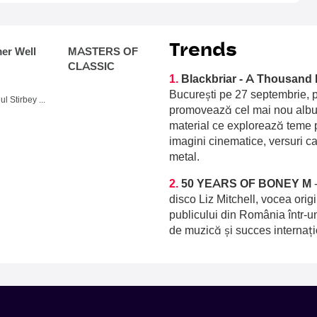
Trends
r Well
MASTERS OF
CLASSIC
1.
Blackbriar - A Thousand 
București pe 27 septembrie, p
Domeniul Stirbey Voda, Buftea
promovează cel mai nou album
material ce explorează teme p
imagini cinematice, versuri c
metal.
2.
50 YEARS OF BONEY M
disco Liz Mitchell, vocea orig
publicului din România într-u
de muzică și succes internați