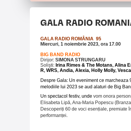
GALA RADIO ROMANI
GALA RADIO ROMÂNIA 95
Miercuri, 1 noiembrie 2023, ora 17.00
DEDICAT ZILEI RADIO ROMÂNIA
BIG BAND RADIO
Dirijor:
SIMONA STRUNGARU
Solişti:
Irina Rimes & The Motans, Alina E
R, WRS, Andia, Alexia, Holly Molly, Vesc
Despre Gala: Un eveniment ce marcheaza 9
melodiile lui 2023 se aud alaturi de Big B
Un spectacol festiv, unde
vom onora persona
Elisabeta Lipă, Ana-Maria Popescu (Branza)
Descoperiți 60 de voci esențiale, premiate î
performanței.