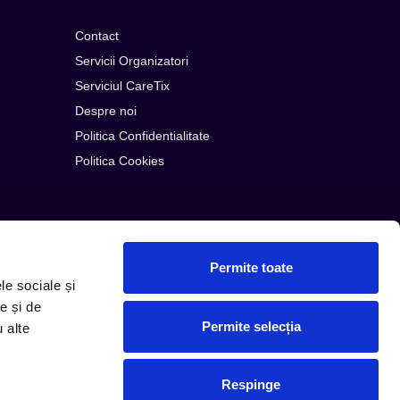
Contact
Servicii Organizatori
Serviciul CareTix
Despre noi
Politica Confidentialitate
Politica Cookies
Permite toate
le sociale și
e și de
Permite selecția
u alte
© Copyright 2026 PLG ROMANIA
Respinge