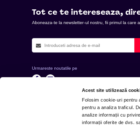
Tot ce te intereseaza, dire
Aboneaza-te la newsletter-ul nostru, fii primul la care
Urmareste noutatile pe
Acest site utilizează cook
Folosim cookie-uri pentru a 
pentru a analiza traficul. 
analize informații cu privir
Telefon: +4 0748 110 111 (Luni - Vineri 12.00-16.00) | 
informații oferite de dvs. sa