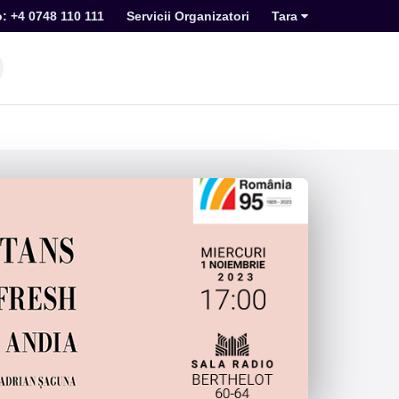
o: +4 0748 110 111
Servicii Organizatori
Tara