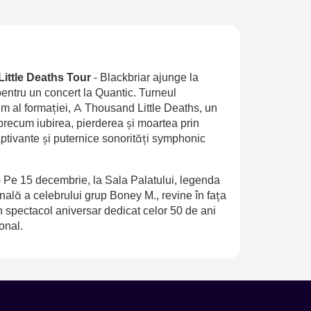
Little Deaths Tour
-
Blackbriar ajunge la
entru un concert la Quantic. Turneul
 al formației, A Thousand Little Deaths, un
recum iubirea, pierderea și moartea prin
aptivante și puternice sonorități symphonic
-
Pe 15 decembrie, la Sala Palatului, legenda
inală a celebrului grup Boney M., revine în fața
n spectacol aniversar dedicat celor 50 de ani
onal.