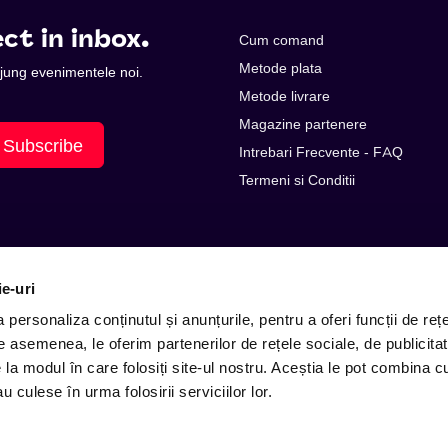
ct in inbox.
Cum comand
Metode plata
 ajung evenimentele noi.
Metode livrare
Magazine partenere
Subscribe
Intrebari Frecvente - FAQ
Termeni si Conditii
ie-uri
personaliza conținutul și anunțurile, pentru a oferi funcții de rețe
De asemenea, le oferim partenerilor de rețele sociale, de publicitat
e la modul în care folosiți site-ul nostru. Aceștia le pot combina c
E-mail: contact@entertix.ro
u culese în urma folosirii serviciilor lor.