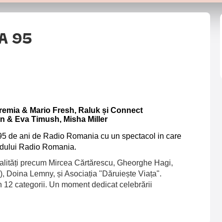
A 95
remia & Mario Fresh, Raluk și Connect
an & Eva Timush, Misha Miller
5 de ani de Radio Romania cu un spectacol in care
andului Radio Romania.
lități precum Mircea Cărtărescu, Gheorghe Hagi,
, Doina Lemny, și Asociația "Dăruiește Viața".
n 12 categorii. Un moment dedicat celebrării