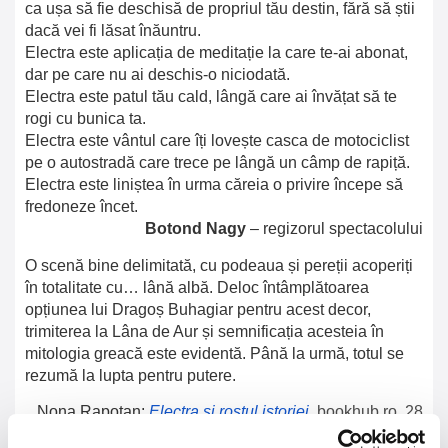
ca ușa să fie deschisă de propriul tău destin, fără să știi
dacă vei fi lăsat înăuntru.
Electra este aplicația de meditație la care te-ai abonat,
dar pe care nu ai deschis-o niciodată.
Electra este patul tău cald, lângă care ai învățat să te
rogi cu bunica ta.
Electra este vântul care îți lovește casca de motociclist
pe o autostradă care trece pe lângă un câmp de rapiță.
Electra este liniștea în urma căreia o privire începe să
fredoneze încet.
Botond Nagy
– regizorul spectacolului
O scenă bine delimitată, cu podeaua și pereții acoperiți
în totalitate cu… lână albă. Deloc întâmplătoarea
opțiunea lui Dragoș Buhagiar pentru acest decor,
trimiterea la Lâna de Aur și semnificația acesteia în
mitologia greacă este evidentă. Până la urmă, totul se
rezumă la lupta pentru putere.
Nona Rapotan:
Electra și rostul istoriei
,
bookhub.ro, 28
iunie 2023