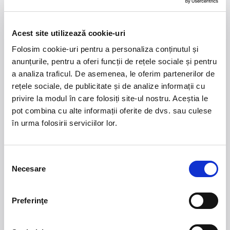
Durată: 1h50min
Dată&oră: Miercuri, 15 Mai, 20:00
Acest site utilizează cookie-uri
Locație: Teatrul Național Iași, Sala CUB
Distribuție:
CSILLA ALBERT
,
ENIKŐ GYÖRGYJAKAB
,
Folosim cookie-uri pentru a personaliza conținutul și
LÓRÁND VÁTA
,
TAMÁS KISS
,
RÓBERT KARDOS M.
,
anunțurile, pentru a oferi funcții de rețele sociale și pentru
ESZTER ROMÁN
a analiza traficul. De asemenea, le oferim partenerilor de
Regia: BOTOND NAGY
rețele sociale, de publicitate și de analize informații cu
Scenografia: DRAGOȘ BUHAGIAR
privire la modul în care folosiți site-ul nostru. Aceștia le
Dramaturgia: ÁGNES KALI
pot combina cu alte informații oferite de dvs. sau culese
Light design: BOTOND NAGY
în urma folosirii serviciilor lor.
Muzica originală și sound design: CLAUDIU URSE
Asistent de regie: HELGA DÁVID
Selecția
Necesare
consimțământului
21 - 22 august 2026
7 mai 2027
NOSTALGIA Litoral
Morgan Jay - La Dolce
Preferinţe
Vita Tour