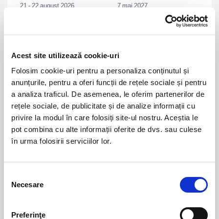
21 - 22 august 2026
7 mai 2027
NOSTALGIA Litoral
Morgan Jay - La Dolce
Vita Tour
Plaja La Nueva Cucaracha, Mamaia
Sala Palatului, Bucuresti
Acest site utilizează cookie-uri
Folosim cookie-uri pentru a personaliza conținutul și
Summer Well 2026
MASTERS OF
anunțurile, pentru a oferi funcții de rețele sociale și pentru
CLASSIC
a analiza traficul. De asemenea, le oferim partenerilor de
rețele sociale, de publicitate și de analize informații cu
Domeniul Stirbey Voda, Buftea
privire la modul în care folosiți site-ul nostru. Aceștia le
Trends
pot combina cu alte informații oferite de dvs. sau culese
în urma folosirii serviciilor lor.
1.
Blackbriar - A Thousand Little Deaths Tour
-
Blackbriar ajunge la București pe 27 septembrie,
pentru un concert la Quantic. Turneul promovează
cel mai nou album al formației, A Thousand Little
Selecția
Necesare
Deaths, un material ce explorează teme precum
consimțământului
iubirea, pierderea și moartea prin imagini cinematice,
versuri captivante și puternice sonorități symphonic
Preferinţe
metal.