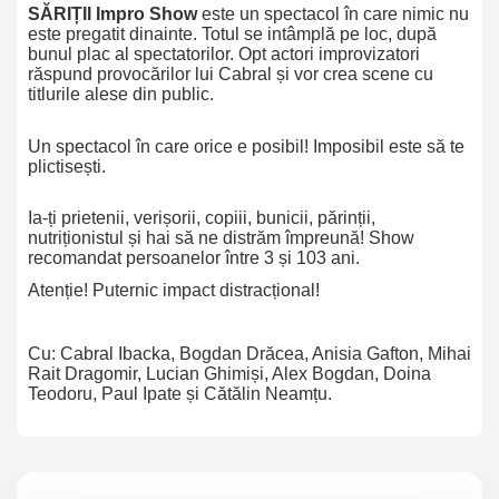
SĂRIȚII Impro Show
este un spectacol în care nimic nu
este pregatit dinainte. Totul se intâmplă pe loc, după
bunul plac al spectatorilor. Opt actori improvizatori
răspund provocărilor lui Cabral și vor crea scene cu
titlurile alese din public.
Un spectacol în care orice e posibil! Imposibil este să te
plictisești.
Ia-ți prietenii, verișorii, copiii, bunicii, părinții,
nutriționistul și hai să ne distrăm împreună! Show
recomandat persoanelor între 3 și 103 ani.
Atenție! Puternic impact distracțional!
Cu: Cabral Ibacka, Bogdan Drăcea, Anisia Gafton, Mihai
Rait Dragomir, Lucian Ghimiși, Alex Bogdan, Doina
Teodoru, Paul Ipate și Cătălin Neamțu.