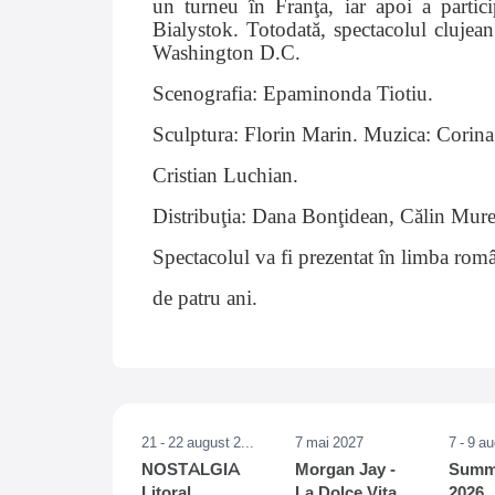
un turneu în Franţa, iar apoi a partic
Bialystok. Totodată, spectacolul clujea
Washington D.C.
Scenografia: Epaminonda Tiotiu.
Sculptura: Florin Marin. Muzica: Corina
Cristian Luchian.
Distribuţia: Dana Bonţidean, Călin Mure
Spectacolul va fi prezentat în limba rom
de patru ani.
21 - 22 august 2026
7 mai 2027
7 - 9 a
NOSTALGIA
Morgan Jay -
Summe
Litoral
La Dolce Vita
2026