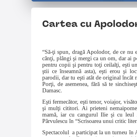
Cartea cu Apolodo
“Să-ţi spun, dragă Apolodor, de ce nu eş
cânţi, plângi şi mergi ca un om, dar ai pen
pentru copii şi pentru toţi ceilalţi, eşt
ştii ce înseamnă asta), eşti erou şi lo
parodii, dar tu eşti atât de original încât
Porţi, de asemenea, fără să te sinchiseş
Damasc.
Eşti fermecător, eşti tenor, voiajor, visă
şi mulţi cititori. Ai prieteni nemaipome
mamă, iar cu cangurul Ilie şi cu leul
Pârvulescu în “Scrisoarea unui critic lite
Spectacolul
a participat la un turneu în