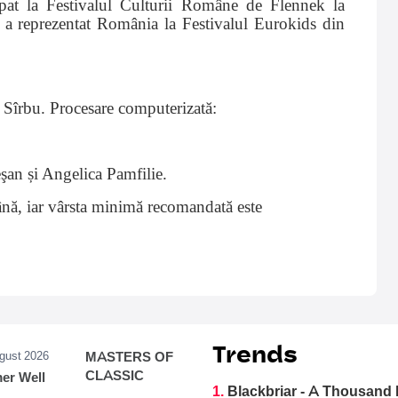
ipat la Festivalul Culturii Române de Flennek la
n a reprezentat România la Festivalul Eurokids din
 Sîrbu. Procesare computerizată:
şan și Angelica Pamfilie.
ână, iar vârsta minimă recomandată este
Trends
ugust 2026
MASTERS OF
CLASSIC
r Well
1.
Blackbriar - A Thousand 