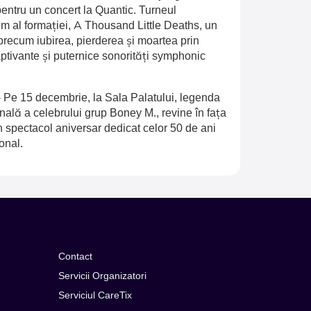
entru un concert la Quantic. Turneul
 al formației, A Thousand Little Deaths, un
recum iubirea, pierderea și moartea prin
aptivante și puternice sonorități symphonic
-
Pe 15 decembrie, la Sala Palatului, legenda
inală a celebrului grup Boney M., revine în fața
n spectacol aniversar dedicat celor 50 de ani
onal.
Contact
Servicii Organizatori
Serviciul CareTix