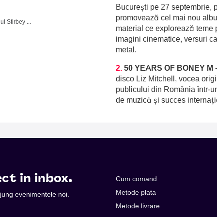
București pe 27 septembrie, p
promovează cel mai nou album
Domeniul Stirbey Voda, Buftea
material ce explorează teme p
imagini cinematice, versuri c
metal.
2.
50 YEARS OF BONEY M
disco Liz Mitchell, vocea orig
publicului din România într-u
de muzică și succes internați
ct in inbox.
Cum comand
Metode plata
 ajung evenimentele noi.
Metode livrare