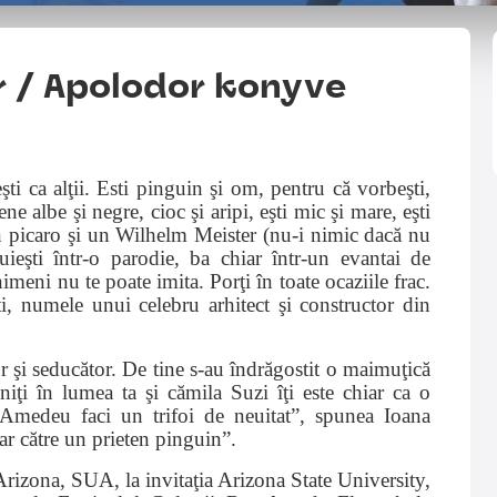
r / Apolodor konyve
ti ca alţii. Esti pinguin şi om, pentru că vorbeşti,
e albe şi negre, cioc şi aripi, eşti mic şi mare, eşti
i un picaro şi un Wilhelm Meister (nu-i nimic dacă nu
cuieşti într-o parodie, ba chiar într-un evantai de
 nimeni nu te poate imita. Porţi în toate ocaziile frac.
ti, numele unui celebru arhitect şi constructor din
tor şi seducător. De tine s-au îndrăgostit o maimuţică
niţi în lumea ta şi cămila Suzi îţi este chiar ca o
 Amedeu faci un trifoi de neuitat”, spunea Ioana
rar către un prieten pinguin”.
 Arizona, SUA, la invitaţia Arizona State University,