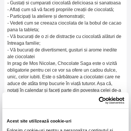
- Gustați si cumparati ciocolată delicioasa si sanatoasa
- Aflați cum să vă faceți propriile creații de ciocolată;
- Participați la ateliere și demonstrații;
- Vedeti cum se creeaza ciocolata de la bobul de cacao
pana la tableta;
- Vă bucurați de o zi de distracție cu ciocolată alături de
întreaga familie;
- Vă bucurați de divertisment, gusturi si arome inedite
ale ciocolatei
In prag de Mos Nicolae, Chocolate Saga este o vizită
obligatorie pentru cei ce vor sa ofere un cadou dulce,
unic, celor iubiti. Este o sărbătoare a ciocolatei care ne
aduce de atâta timp bucurie în viață tuturor. Așa că,
notați în calendar și faceți parte din povestea celei de-a
IV-a ediții Chocolate Saga!
Mai multe detalii despre eveniment gasiti
pe
www.chocolatesaga.ro
.
Acest site utilizează cookie-uri
Biletele costa 15Ron si se pot achizitiona
Folosim cookie-uri pentru a personaliza conținutul și
pe
entetix.ro
,
myticket.ro
si la intrarea in festival.