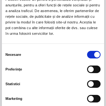
anunțurile, pentru a oferi funcții de rețele sociale și pentru
Copiii pana in 10 ani si persoanele cu dizabilitati au
acces gratuit!
a analiza traficul. De asemenea, le oferim partenerilor de
rețele sociale, de publicitate și de analize informații cu
privire la modul în care folosiți site-ul nostru. Aceștia le
pot combina cu alte informații oferite de dvs. sau culese
în urma folosirii serviciilor lor.
21 - 22 august 2026
7 mai 2027
NOSTALGIA Litoral
Morgan Jay - La Dolce
Vita Tour
Selecția
Necesare
consimțământului
Plaja La Nueva Cucaracha, Mamaia
Sala Palatului, Bucuresti
Preferinţe
Summer Well 2026
MASTERS OF
CLASSIC
Statistici
Domeniul Stirbey Voda, Buftea
Trends
Marketing
1.
Blackbriar - A Thousand Little Deaths Tour
-