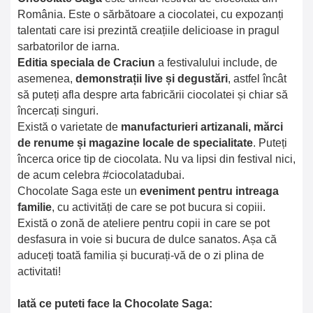
România. Este o sărbătoare a ciocolatei, cu expozanți
talentati care isi prezintă creațiile delicioase in pragul
sarbatorilor de iarna.
Editia speciala de Craciun
a festivalului include, de
asemenea,
demonstrații live și degustări
, astfel încât
să puteți afla despre arta fabricării ciocolatei și chiar să
încercați singuri.
Există o varietate de
manufacturieri artizanali, mărci
de renume și magazine locale de specialitate
. Puteți
încerca orice tip de ciocolata. Nu va lipsi din festival nici,
de acum celebra #ciocolatadubai.
Chocolate Saga este un
eveniment pentru intreaga
familie
, cu activități de care se pot bucura si copiii.
Există o zonă de ateliere pentru copii in care se pot
desfasura in voie si bucura de dulce sanatos. Așa că
aduceți toată familia și bucurați-vă de o zi plina de
activitati!
Iată ce puteti face la Chocolate Saga: