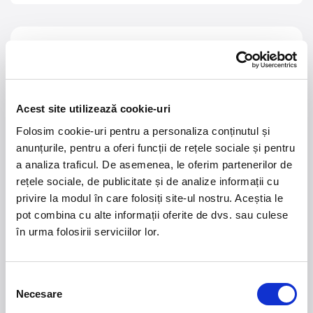
21 - 22 august 2026
7 mai 2027
NOSTALGIA Litoral
Morgan Jay - La Dolce
Vita Tour
Acest site utilizează cookie-uri
Plaja La Nueva Cucaracha, Mamaia
Sala Palatului, Bucuresti
Folosim cookie-uri pentru a personaliza conținutul și
anunțurile, pentru a oferi funcții de rețele sociale și pentru
7 - 9 august 2026
MASTERS OF
a analiza traficul. De asemenea, le oferim partenerilor de
CLASSIC
Summer Well 2026
rețele sociale, de publicitate și de analize informații cu
privire la modul în care folosiți site-ul nostru. Aceștia le
pot combina cu alte informații oferite de dvs. sau culese
Domeniul Stirbey Voda, Buftea
Trends
în urma folosirii serviciilor lor.
1.
Blackbriar - A Thousand Little Deaths Tour
-
Blackbriar ajunge la București pe 27 septembrie,
Selecția
pentru un concert la Quantic. Turneul promovează
Necesare
consimțământului
cel mai nou album al formației, A Thousand Little