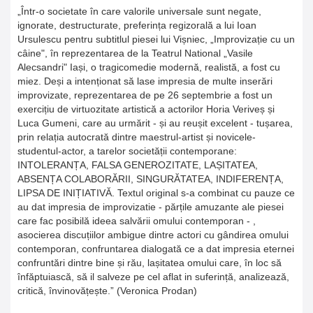
„Într-o societate în care valorile universale sunt negate,
ignorate, destructurate, preferința regizorală a lui Ioan
Ursulescu pentru subtitlul piesei lui Vișniec, „Improvizație cu un
câine", în reprezentarea de la Teatrul National „Vasile
Alecsandri" Iași, o tragicomedie modernă, realistă, a fost cu
miez. Deși a intenționat să lase impresia de multe inserări
improvizate, reprezentarea de pe 26 septembrie a fost un
exercițiu de virtuozitate artistică a actorilor Horia Veriveș și
Luca Gumeni, care au urmărit - și au reușit excelent - tușarea,
prin relația autocrată dintre maestrul-artist și novicele-
studentul-actor, a tarelor societății contemporane:
INTOLERANȚA, FALSA GENEROZITATE, LAȘITATEA,
ABSENȚA COLABORĂRII, SINGURĂTATEA, INDIFERENȚA,
LIPSA DE INIȚIATIVĂ. Textul original s-a combinat cu pauze ce
au dat impresia de improvizatie - părțile amuzante ale piesei
care fac posibilă ideea salvării omului contemporan - ,
asocierea discuțiilor ambigue dintre actori cu gândirea omului
contemporan, confruntarea dialogată ce a dat impresia eternei
confruntări dintre bine și rău, lașitatea omului care, în loc să
înfăptuiască, să il salveze pe cel aflat in suferință, analizează,
critică, învinovățește.” (Veronica Prodan)