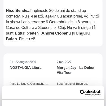
Nicu Bendea
împlinește 20 de ani de stand up
comedy. Nu și-i arată, așa-i? Cu acest prilej, vă invită
la showul aniversar pe 9 Octombrie de la 8 seara la
Casa de Cultura a Studentilor Cluj. Nu va fi singur! Îi
sunt alături prietenii
Andrei Ciobanu și Unguru
Bulan
. Fiți cu el!
21 - 22 august 2026
7 mai 2027
NOSTALGIA Litoral
Morgan Jay - La Dolce
Vita Tour
Plaja La Nueva Cucaracha, Mamaia
Sala Palatului, Bucuresti
Summer Well 2026
MASTERS OF
CLASSIC