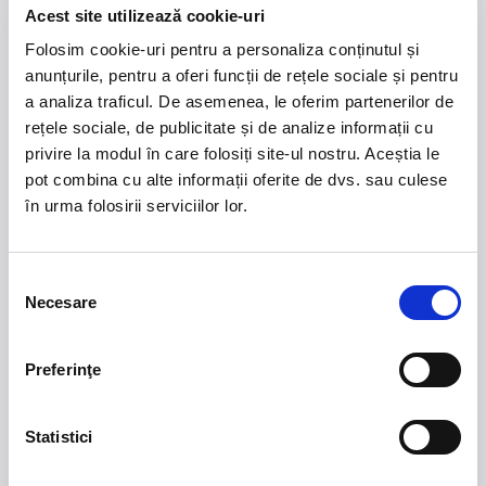
Acest site utilizează cookie-uri
Domeniul Stirbey Voda, Buftea
Trends
Folosim cookie-uri pentru a personaliza conținutul și
anunțurile, pentru a oferi funcții de rețele sociale și pentru
1.
Blackbriar - A Thousand Little Deaths Tour
-
a analiza traficul. De asemenea, le oferim partenerilor de
Blackbriar ajunge la București pe 27 septembrie,
rețele sociale, de publicitate și de analize informații cu
pentru un concert la Quantic. Turneul promovează
privire la modul în care folosiți site-ul nostru. Aceștia le
cel mai nou album al formației, A Thousand Little
pot combina cu alte informații oferite de dvs. sau culese
Deaths, un material ce explorează teme precum
în urma folosirii serviciilor lor.
iubirea, pierderea și moartea prin imagini cinematice,
versuri captivante și puternice sonorități symphonic
metal.
Selecția
Necesare
consimțământului
2.
50 YEARS OF BONEY M
-
Pe 15 decembrie, la
Sala Palatului, legenda disco Liz Mitchell, vocea
originală a celebrului grup Boney M., revine în fața
Preferinţe
publicului din România într-un spectacol aniversar
dedicat celor 50 de ani de muzică și succes
internațional.
Statistici