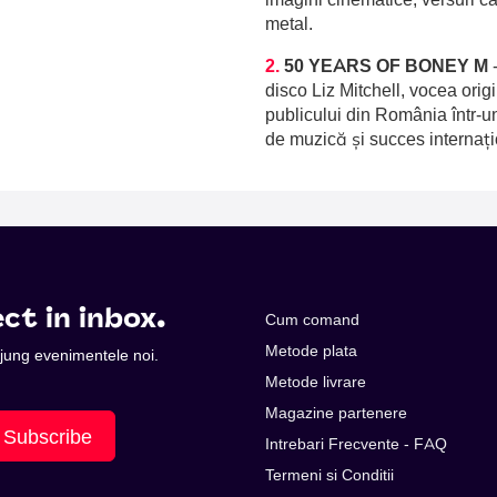
metal.
2.
50 YEARS OF BONEY M
disco Liz Mitchell, vocea orig
publicului din România într-u
de muzică și succes internați
ct in inbox.
Cum comand
Metode plata
 ajung evenimentele noi.
Metode livrare
Magazine partenere
Subscribe
Intrebari Frecvente - FAQ
Termeni si Conditii