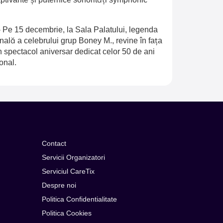
-
Pe 15 decembrie, la Sala Palatului, legenda
inală a celebrului grup Boney M., revine în fața
n spectacol aniversar dedicat celor 50 de ani
onal.
Contact
Servicii Organizatori
Serviciul CareTix
Despre noi
Politica Confidentialitate
Politica Cookies