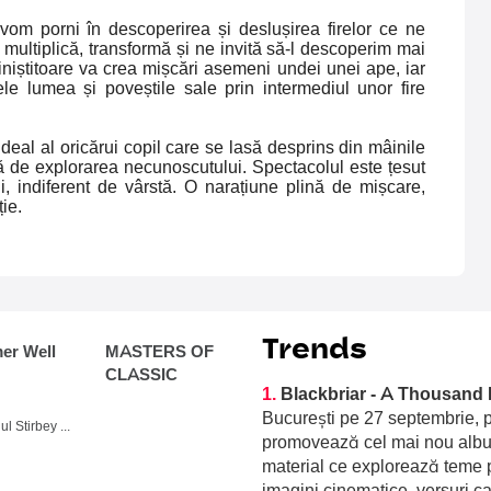
vom porni în descoperirea și deslușirea firelor ce ne
 multiplică, transformă și ne invită să-l descoperim mai
liniștitoare va crea mișcări asemeni undei unei ape, iar
ele lumea și poveștile sale prin intermediul unor fire
deal al oricărui copil care se lasă desprins din mâinile
ură de explorarea necunoscutului. Spectacolul este țesut
rii, indiferent de vârstă. O narațiune plină de mișcare,
ie.
Trends
r Well
MASTERS OF
CLASSIC
1.
Blackbriar - A Thousand 
București pe 27 septembrie, p
Domeniul Stirbey Voda, Buftea
promovează cel mai nou album
material ce explorează teme p
imagini cinematice, versuri c