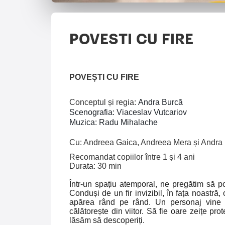
POVESTI CU FIRE
POVEȘTI CU FIRE
Conceptul și regia:
Andra Burcă
Scenografia: Viaceslav Vutcariov
Muzica: Radu Mihalache
Cu: Andreea Gaica, Andreea Mera și Andra
Recomandat copiilor între 1 și 4 ani
Durata: 30 min
Într-un spațiu atemporal, ne pregătim să po
Conduși de un fir invizibil, în fața noastră,
apărea rând pe rând. Un personaj vine din
călătorește din viitor. Să fie oare zeițe p
lăsăm să descoperiți.