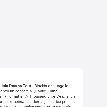
Little Deaths Tour
-
Blackbriar ajunge la
entru un concert la Quantic. Turneul
 al formației, A Thousand Little Deaths, un
recum iubirea, pierderea și moartea prin
aptivante și puternice sonorități symphonic