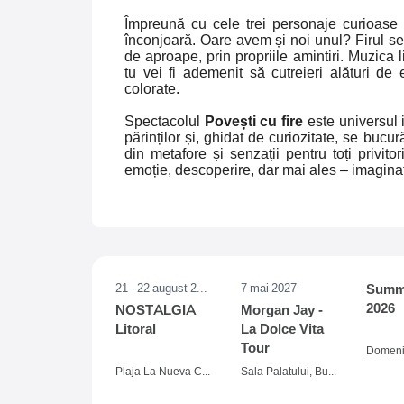
Împreună cu cele trei personaje curioase 
înconjoară. Oare avem și noi unul? Firul se
de aproape, prin propriile amintiri. Muzica 
tu vei fi ademenit să cutreieri alături de 
colorate.
Spectacolul
Povești cu fire
este universul i
părinților și, ghidat de curiozitate, se buc
din metafore și senzații pentru toți privito
emoție, descoperire, dar mai ales – imaginaț
21 - 22 august 2026
7 mai 2027
Summe
2026
NOSTALGIA
Morgan Jay -
Litoral
La Dolce Vita
Tour
Plaja La Nueva Cucaracha, Mamaia
Sala Palatului, Bucuresti