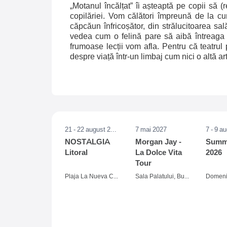
„Motanul încălțat” îi așteaptă pe copii să 
copilăriei. Vom călători împreună de la c
căpcăun înfricoșător, din strălucitoarea sa
vedea cum o felină pare să aibă întreaga l
frumoase lecții vom afla. Pentru că teatrul
despre viață într-un limbaj cum nici o altă a
21 - 22 august 2026
7 mai 2027
7 - 9 a
NOSTALGIA
Morgan Jay -
Summe
Litoral
La Dolce Vita
2026
Tour
Plaja La Nueva Cucaracha, Mamaia
Sala Palatului, Bucuresti