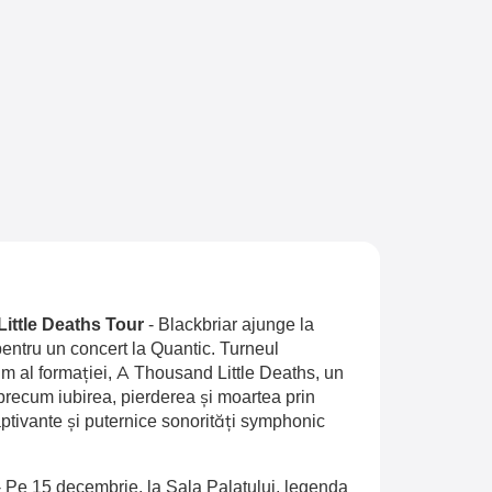
Little Deaths Tour
-
Blackbriar ajunge la
entru un concert la Quantic. Turneul
 al formației, A Thousand Little Deaths, un
recum iubirea, pierderea și moartea prin
aptivante și puternice sonorități symphonic
-
Pe 15 decembrie, la Sala Palatului, legenda