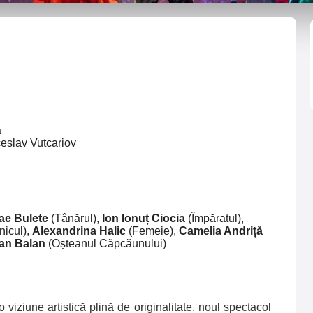
gea
ceslav Vutcariov
ae Bulete
(
Tânărul)
,
Ion Ionuț Ciocia
(
Împăratul)
,
nicul)
,
Alexandrina Halic
(Femeie
)
,
Camelia Andriță
ian Balan
(
Oșteanul Căpcăunului)
o viziune artistică plină de originalitate, noul spectacol