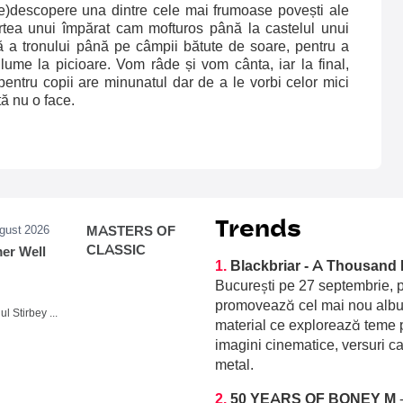
(re)descopere una dintre cele mai frumoase povești ale
urtea unui împărat cam mofturos până la castelul unui
lă a tronului până pe câmpii bătute de soare, pentru a
ume la picioare. Vom râde și vom cânta, iar la final,
 pentru copii are minunatul dar de a le vorbi celor mici
rtă nu o face.
Trends
ugust 2026
MASTERS OF
CLASSIC
r Well
1.
Blackbriar - A Thousand 
București pe 27 septembrie, p
promovează cel mai nou album
Domeniul Stirbey Voda, Buftea
material ce explorează teme p
imagini cinematice, versuri c
metal.
2.
50 YEARS OF BONEY M