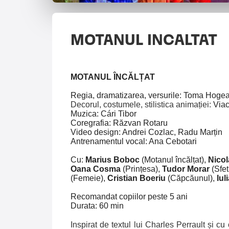
MOTANUL INCALTAT
MOTANUL ÎNCĂLȚAT
Regia, dramatizarea, versurile: Toma Ho
Decorul, costumele, stilistica animației:
Via
Muzica: Cári Tibor
Coregrafia: Răzvan Rotaru
Video design: Andrei Cozlac, Radu Marțin
Antrenamentul vocal: Ana Cebotari
Cu:
Marius Boboc
(Motanul încălțat),
Nicol
Oana Cosma
(
Prințesa)
,
Tudor Morar
(
Sfet
(
Femeie)
,
Cristian Boeriu
(Căpcăunul
)
,
Iul
Recomandat copiilor peste 5 ani
Durata: 60 min
Inspirat de textul lui Charles Perrault și cu 