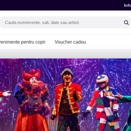
Inf
enimente pentru copii
Voucher cadou