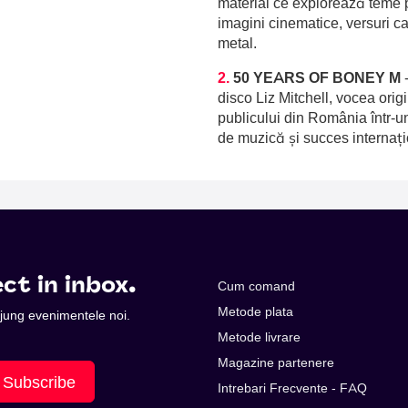
material ce explorează teme p
imagini cinematice, versuri c
metal.
2.
50 YEARS OF BONEY M
disco Liz Mitchell, vocea orig
publicului din România într-u
de muzică și succes internați
ct in inbox.
Cum comand
Metode plata
 ajung evenimentele noi.
Metode livrare
Magazine partenere
Subscribe
Intrebari Frecvente - FAQ