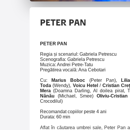
PETER PAN
PETER PAN
Regia
și s
cenariul: Gabriela Petrescu
Scenografia: Gabriela Petrescu
Muzica: Andrei Petre-Tatu
Pregătirea vocală: Ana Cebotari
Cu:
Marius Boboc
(Peter Pan),
Lil
Toda
(Wendy),
Voicu Hetel
/
Cristian Cre
Mera
(Doamna Darling, Al doilea pirat, T
Nănău
(Michael, Smee)
Oliviu-Cristia
Crocodilul)
Recomandat copiilor peste 4 ani
Durata: 60 min
Aflat în căutarea umbrei sale, Peter Pan a