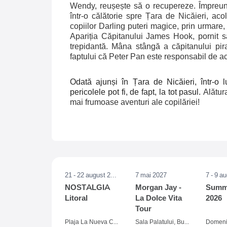
Wendy, reușește să o recupereze. Împreună 
într-o călătorie spre Țara de Nicăieri, ac
copiilor Darling puteri magice, prin urmare
Apariția Căpitanului James Hook, pornit s
trepidantă. Mâna stângă a căpitanului pira
faptului că Peter Pan este responsabil de a
Odată ajunși în Țara de Nicăieri, într-o 
pericolele pot fi, de fapt, la tot pasul.
Alătur
mai frumoase aventuri ale copilăriei!
21 - 22 august 2026
7 mai 2027
7 - 9 a
NOSTALGIA
Morgan Jay -
Summe
Litoral
La Dolce Vita
2026
Tour
Plaja La Nueva Cucaracha, Mamaia
Sala Palatului, Bucuresti