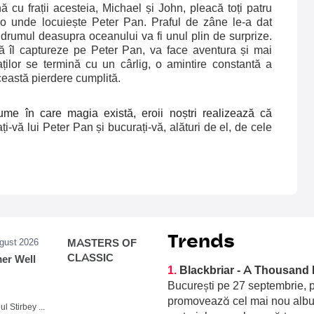
cu frații acesteia, Michael și John, pleacă toți patru
olo unde locuiește Peter Pan. Praful de zâne le-a dat
, drumul deasupra oceanului va fi unul plin de surprize.
ă îl captureze pe Peter Pan, va face aventura și mai
ților se termină cu un cârlig, o amintire constantă a
ceastă pierdere cumplită.
lume în care magia există, eroii noștri realizează că
ați-vă lui Peter Pan și bucurați-vă, alături de el, de cele
Trends
ugust 2026
MASTERS OF
CLASSIC
r Well
1.
Blackbriar - A Thousand 
București pe 27 septembrie, p
promovează cel mai nou album
Domeniul Stirbey Voda, Buftea