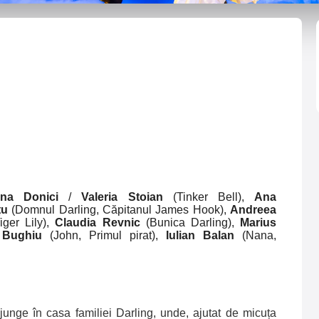
iana Donici
/
Valeria Stoian
(Tinker Bell),
Ana
țu
(
Domnul Darling, Căpitanul James Hook),
Andreea
iger Lily),
Claudia Revnic
(Bunica Darling),
Marius
n Bughiu
(John, Primul pirat),
Iulian Balan
(Nana,
junge în casa familiei Darling, unde, ajutat de micuța