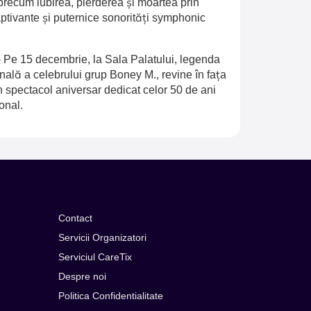
recum iubirea, pierderea și moartea prin
aptivante și puternice sonorități symphonic
-
Pe 15 decembrie, la Sala Palatului, legenda
inală a celebrului grup Boney M., revine în fața
n spectacol aniversar dedicat celor 50 de ani
onal.
Contact
Servicii Organizatori
Serviciul CareTix
Despre noi
Politica Confidentialitate