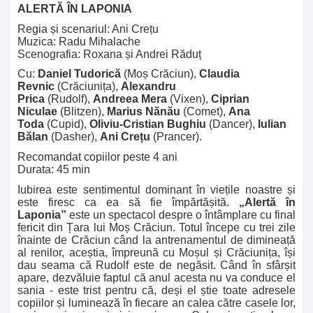
ALERTĂ ÎN LAPONIA
Regia și scenariul: Ani Crețu
Muzica: Radu Mihalache
Scenografia: Roxana
și Andrei
Răduț
Cu:
Daniel Tudorică
(Moș Crăciun),
Claudia
Revnic
(Crăciunița),
Alexandru
Prica
(Rudolf),
Andreea Mera
(Vixen),
Ciprian
Niculae
(Blitzen),
Marius Nănău
(Comet),
Ana
Toda
(Cupid),
Oliviu-Cristian Bughiu
(Dancer),
Iulian
Bălan
(Dasher),
Ani Crețu
(Prancer).
Recomandat copiilor peste 4 ani
Durata: 45 min
Iubirea este sentimentul dominant în viețile noastre și
este firesc ca ea să fie împărtășită.
„Alertă în
Laponia”
este un spectacol despre o întâmplare cu final
fericit din Țara lui Moș Crăciun. Totul începe cu trei zile
înainte de Crăciun când la antrenamentul de dimineață
al renilor, aceștia, împreună cu Moșul și Crăciunița, își
dau seama că Rudolf este de negăsit. Când în sfârșit
apare, dezvăluie faptul că anul acesta nu va conduce el
sania - este trist pentru că, deși el știe toate adresele
copiilor și luminează în fiecare an calea către casele lor,