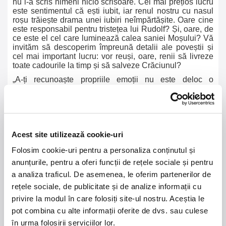
nu i-a scris nimeni nicio scrisoare. Cel mai prețios lucru
este sentimentul că ești iubit, iar renul nostru cu nasul
roșu trăiește drama unei iubiri neîmpărtășite. Oare cine
este responsabil pentru tristețea lui Rudolf? Și, oare, de
ce este el cel care luminează calea saniei Moșului? Vă
invităm să descoperim împreună detalii ale poveștii și
cel mai important lucru: vor reuși, oare, renii să livreze
toate cadourile la timp și să salveze Crăciunul?
„A-ți recunoaște propriile emoții nu este deloc o
slăbiciune, dimpotrivă, este o dovadă de putere.” –
Crăciunița.
Acest site utilizează cookie-uri
Folosim cookie-uri pentru a personaliza conținutul și
21 - 22 august 2026
7 mai 2027
anunțurile, pentru a oferi funcții de rețele sociale și pentru
NOSTALGIA Litoral
Morgan Jay - La Dolce
a analiza traficul. De asemenea, le oferim partenerilor de
Vita Tour
rețele sociale, de publicitate și de analize informații cu
privire la modul în care folosiți site-ul nostru. Aceștia le
Plaja La Nueva Cucaracha, Mamaia
Sala Palatului, Bucuresti
pot combina cu alte informații oferite de dvs. sau culese
în urma folosirii serviciilor lor.