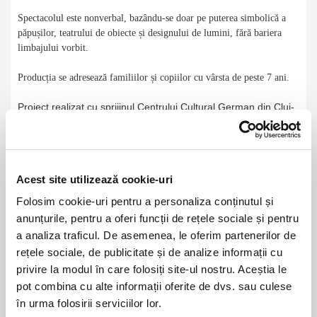
Spectacolul este nonverbal, bazându-se doar pe puterea simbolică a
păpușilor, teatrului de obiecte și designului de lumini, fără bariera
limbajului vorbit.
Producția se adresează familiilor și copiilor cu vârsta de peste 7 ani.
Proiect realizat cu sprijinul Centrului Cultural German din Cluj-
Napoca, cu sprijinul Goethe-Institut România
Acest site utilizează cookie-uri
21 - 22 august 2026
7 mai 2027
Folosim cookie-uri pentru a personaliza conținutul și
NOSTALGIA Litoral
Morgan Jay - La Dolce
anunțurile, pentru a oferi funcții de rețele sociale și pentru
Vita Tour
a analiza traficul. De asemenea, le oferim partenerilor de
rețele sociale, de publicitate și de analize informații cu
Plaja La Nueva Cucaracha, Mamaia
Sala Palatului, Bucuresti
privire la modul în care folosiți site-ul nostru. Aceștia le
pot combina cu alte informații oferite de dvs. sau culese
7 - 9 august 2026
MASTERS OF
în urma folosirii serviciilor lor.
CLASSIC
Summer Well 2026