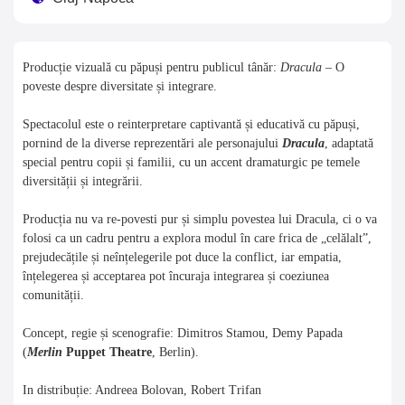
Producție vizuală cu păpuși pentru publicul tânăr:
Dracula
– O
poveste despre diversitate și integrare.
Spectacolul este
o reinterpretare captivantă și educativă cu păpuși,
pornind de la diverse reprezentări ale personajului
Dracula
, adaptată
special pentru copii și familii, cu un accent dramaturgic pe temele
diversității și integrării.
Producția nu va re-povesti pur și simplu povestea lui Dracula, ci o va
folosi ca un cadru pentru a explora modul în care frica de „celălalt”,
prejudecățile și neînțelegerile pot duce la conflict, iar empatia,
înțelegerea și acceptarea pot încuraja integrarea și coeziunea
comunității.
Concept, regie și scenografie: Dimitros Stamou, Demy Papada
(
Merlin
Puppet Theatre
, Berlin).
In distribuție: Andreea Bolovan, Robert Trifan