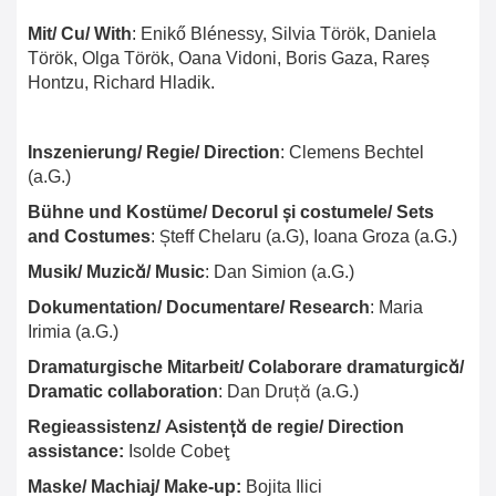
Mit/ Cu/ With
:
Enikő Blénessy, Silvia Török, Daniela
Török, Olga Török, Oana Vidoni, Boris Gaza, Rareș
Hontzu, Richard Hladik.
Inszenierung/ Regie/ Direction
: Clemens Bechtel
(a.G.)
Bühne und Kostüme/ Decorul și costumele/ Sets
and Costumes
: Șteff Chelaru (a.G), Ioana Groza (a.G.)
Musik/ Muzică/ Music
: Dan Simion (a.G.)
Dokumentation/ Documentare/ Research
: Maria
Irimia (a.G.)
Dramaturgische Mitarbeit/ Colaborare dramaturgică/
Dramatic collaboration
: Dan Druță (a.G.)
Regieassistenz/ Asistență de regie/ Direction
assistance:
Isolde Cobeţ
Maske/ Machiaj/ Make-up:
Bojita Ilici