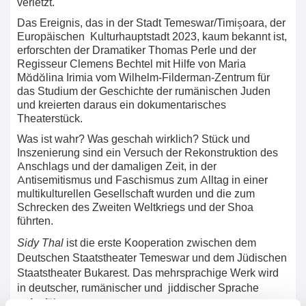
verletzt.
Das Ereignis, das in der Stadt Temeswar/Timișoara, der
Europäischen Kulturhauptstadt 2023, kaum bekannt ist,
erforschten der Dramatiker Thomas Perle und der
Regisseur Clemens Bechtel mit Hilfe von Maria
Mădălina Irimia vom Wilhelm-Filderman-Zentrum für
das Studium der Geschichte der rumänischen Juden
und kreierten daraus ein dokumentarisches
Theaterstück.
Was ist wahr? Was geschah wirklich? Stück und
Inszenierung sind ein Versuch der Rekonstruktion des
Anschlags und der damaligen Zeit, in der
Antisemitismus und Faschismus zum Alltag in einer
multikulturellen Gesellschaft wurden und die zum
Schrecken des Zweiten Weltkriegs und der Shoa
führten.
Sidy Thal
ist die erste Kooperation zwischen dem
Deutschen Staatstheater Temeswar und dem Jüdischen
Staatstheater Bukarest. Das mehrsprachige Werk wird
in deutscher, rumänischer und jiddischer Sprache
aufgeführt.