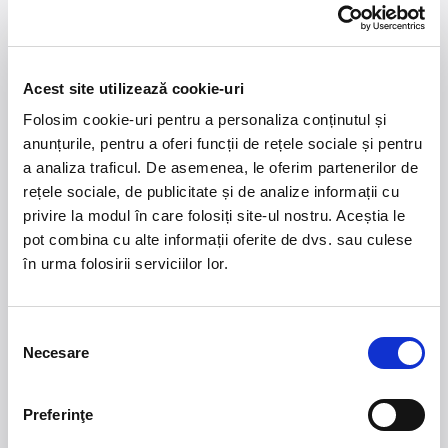
RO
Acest site utilizează cookie-uri
La 26 noiembrie 1938, două grenade de mână au
Folosim cookie-uri pentru a personaliza conținutul și
explodat în sala de spectacole a Teatrului din
anunțurile, pentru a oferi funcții de rețele sociale și pentru
Timișoara în timpul unei reprezentații a cântăreței
a analiza traficul. De asemenea, le oferim partenerilor de
evreico-bucovinene Sidy Thal și a ansamblului său.
rețele sociale, de publicitate și de analize informații cu
Patru persoane au fost ucise și 70 rănite în atacul
privire la modul în care folosiți site-ul nostru. Aceștia le
antisemit comis de Garda de Fier, un grup naționalist de
extremă dreapta.
pot combina cu alte informații oferite de dvs. sau culese
în urma folosirii serviciilor lor.
Evenimentul, puțin cunoscut în orașul Timișoara,
Capitală Europeană a Culturii 2023, a fost cercetat de
dramaturgul Thomas Perle și regizorul Clemens
Bechtel cu ajutorul Mariei Mădălina Irimia de la Centrul
Selecția
pentru Studiul Istoriei Evreilor din Romania „Wilhelm
Necesare
consimțământului
Filderman” din România și au creat o piesă
documentară pornind de la acest incident.
Preferinţe
Ce este adevărat? Ce s-a întâmplat cu adevărat? Piesa
de teatru și producția sunt o încercare de a reconstitui