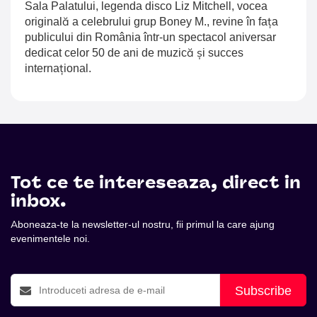
Sala Palatului, legenda disco Liz Mitchell, vocea
originală a celebrului grup Boney M., revine în fața
publicului din România într-un spectacol aniversar
dedicat celor 50 de ani de muzică și succes
internațional.
Tot ce te intereseaza, direct in
inbox.
Aboneaza-te la newsletter-ul nostru, fii primul la care ajung
evenimentele noi.
Subscribe