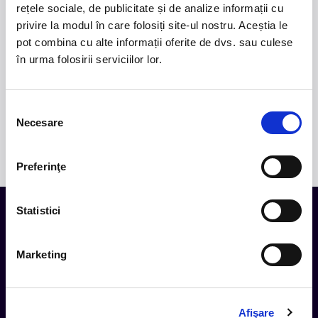
rețele sociale, de publicitate și de analize informații cu
versuri captivante și puternice sonorități symphonic
metal.
privire la modul în care folosiți site-ul nostru. Aceștia le
pot combina cu alte informații oferite de dvs. sau culese
2.
50 YEARS OF BONEY M
-
Pe 15 decembrie, la
în urma folosirii serviciilor lor.
Sala Palatului, legenda disco Liz Mitchell, vocea
originală a celebrului grup Boney M., revine în fața
publicului din România într-un spectacol aniversar
Selecția
dedicat celor 50 de ani de muzică și succes
Necesare
consimțământului
internațional.
Preferinţe
Statistici
Tot ce te intereseaza, direct in
Marketing
inbox.
Aboneaza-te la newsletter-ul nostru, fii primul la care ajung
evenimentele noi.
Afişare