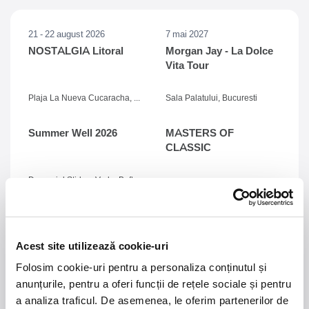
21 - 22 august 2026
7 mai 2027
NOSTALGIA Litoral
Morgan Jay - La Dolce
Vita Tour
Plaja La Nueva Cucaracha, Mamaia
Sala Palatului, Bucuresti
Summer Well 2026
MASTERS OF
CLASSIC
Domeniul Stirbey Voda, Buftea
Trends
1.
Blackbriar - A Thousand Little Deaths Tour
-
Blackbriar ajunge la București pe 27 septembrie,
Acest site utilizează cookie-uri
pentru un concert la Quantic. Turneul promovează
Folosim cookie-uri pentru a personaliza conținutul și
cel mai nou album al formației, A Thousand Little
anunțurile, pentru a oferi funcții de rețele sociale și pentru
Deaths, un material ce explorează teme precum
a analiza traficul. De asemenea, le oferim partenerilor de
iubirea, pierderea și moartea prin imagini cinematice,