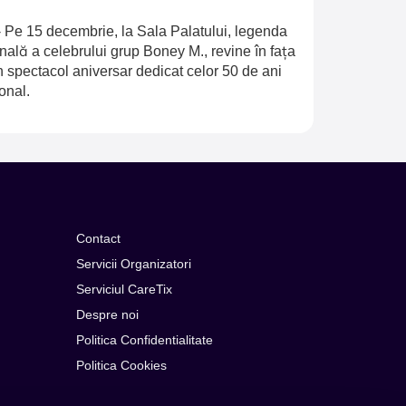
-
Pe 15 decembrie, la Sala Palatului, legenda
inală a celebrului grup Boney M., revine în fața
n spectacol aniversar dedicat celor 50 de ani
onal.
Contact
Servicii Organizatori
Serviciul CareTix
Despre noi
Politica Confidentialitate
Politica Cookies