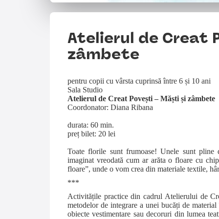
Atelierul de Creat 
zâmbete
pentru copii cu vârsta cuprinsă între 6 și 10 ani
Sala Studio
Atelierul de Creat Povești – Măști și zâmbete
Coordonator: Diana Ribana
durata: 60 min.
preț bilet: 20 lei
Toate florile sunt frumoase! Unele sunt pline 
imaginat vreodată cum ar arăta o floare cu chip
floare”, unde o vom crea din materiale textile, hâ
***
Activitățile practice din cadrul Atelierului de Cr
metodelor de integrare a unei bucăți de material î
obiecte vestimentare sau decoruri din lumea teatra