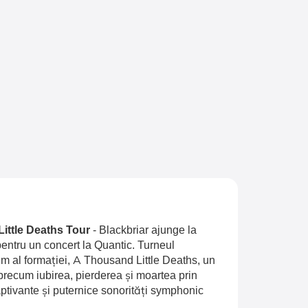
Little Deaths Tour
-
Blackbriar ajunge la
entru un concert la Quantic. Turneul
 al formației, A Thousand Little Deaths, un
recum iubirea, pierderea și moartea prin
aptivante și puternice sonorități symphonic