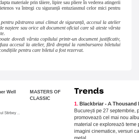
apta materiale prin tăiere, lipire sau pliere în vederea atingerii
prietenos va întregi cu siguranță entuziasmul celor mici pentru
 pentru păstrarea unui climat de siguranță, accesul la atelier
de naștere sau orice alt document oficial care să ateste vârsta
te.
poate dovedi vârsta copilului printr-un document justificativ,
uza accesul la atelier, fără dreptul la rambursarea biletului
ndițiile pentru care biletul a fost rezervat.
Trends
r Well
MASTERS OF
CLASSIC
1.
Blackbriar - A Thousand 
București pe 27 septembrie, p
Domeniul Stirbey Voda, Buftea
promovează cel mai nou album
material ce explorează teme p
imagini cinematice, versuri c
metal.