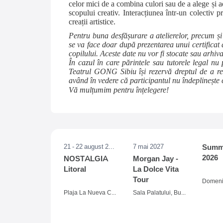
celor mici de a combina culori sau de a alege și ad
scopului creativ. Interacțiunea într-un colectiv 
creații artistice.
Pentru buna desfășurare a atelierelor, precum și
se va face doar după prezentarea unui certificat 
copilului. Aceste date nu vor fi stocate sau arhiva
În cazul în care părintele sau tutorele legal nu 
Teatrul GONG Sibiu își rezervă dreptul de a ref
având în vedere că participantul nu îndeplinește co
Vă mulțumim pentru înțelegere!
21 - 22 august 2026
7 mai 2027
Summe
2026
NOSTALGIA
Morgan Jay -
Litoral
La Dolce Vita
Tour
Plaja La Nueva Cucaracha, Mamaia
Sala Palatului, Bucuresti