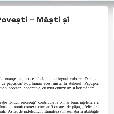
Povești – Măști și
de nuanțe magnetice, altele au o singură culoare. Dar ți-ai
 de păpușică? Poți lămuri acest mister la atelierul „Păpușica
rtie și accesorii decorative, cu mult entuziasm și îndemânare.
eație „Piticii pricepuți” contribuie la o mai bună înțelegere a
ntr-un anumit context, cum ar fi crearea de păpuși, felicitări,
lă. Astfel de îndeletniciri stimulează imaginația și abilitățile