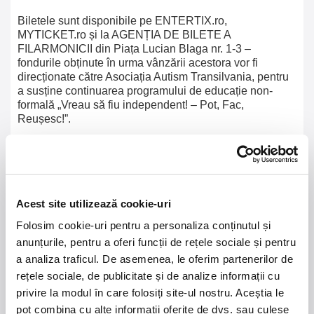
Biletele sunt disponibile pe ENTERTIX.ro,
MYTICKET.ro și la AGENȚIA DE BILETE A
FILARMONICII din Piața Lucian Blaga nr. 1-3 –
fondurile obținute în urma vânzării acestora vor fi
direcționate către Asociația Autism Transilvania, pentru
a susține continuarea programului de educație non-
formală „Vreau să fiu independent! – Pot, Fac,
Reușesc!”.
Accesul în sală se face începând cu ora 18:30, iar până
la eveniment vă invităm să descoperiți o expoziție plină
de culoare și emoție, cu obiecte realizate chiar de copiii
și tinerii noștri, în cadrul atelierelor proiectului.
Acest site utilizează cookie-uri
Folosim cookie-uri pentru a personaliza conținutul și
anunțurile, pentru a oferi funcții de rețele sociale și pentru
21 - 22 august 2026
7 mai 2027
a analiza traficul. De asemenea, le oferim partenerilor de
NOSTALGIA Litoral
Morgan Jay - La Dolce
rețele sociale, de publicitate și de analize informații cu
Vita Tour
privire la modul în care folosiți site-ul nostru. Aceștia le
pot combina cu alte informații oferite de dvs. sau culese