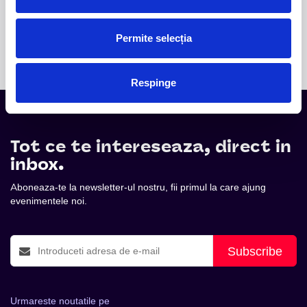
publicului din România într-un spectacol aniversar
dedicat celor 50 de ani de muzică și succes
internațional.
Permite selecția
Respinge
Tot ce te intereseaza, direct in
inbox.
Aboneaza-te la newsletter-ul nostru, fii primul la care ajung
evenimentele noi.
Subscribe
Urmareste noutatile pe