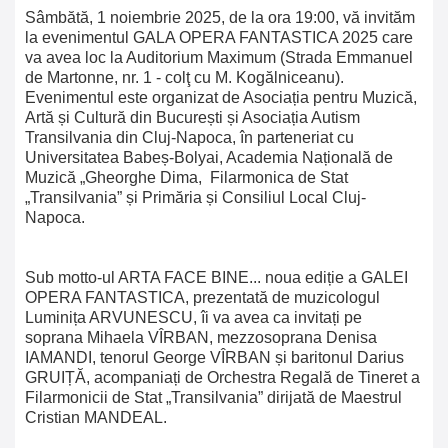
Sâmbătă, 1 noiembrie 2025, de la ora 19:00, vă invităm
la evenimentul GALA OPERA FANTASTICA 2025 care
va avea loc la Auditorium Maximum (Strada Emmanuel
de Martonne, nr. 1 - colţ cu M. Kogălniceanu).
Evenimentul este organizat de Asociația pentru Muzică,
Artă și Cultură din București și Asociația Autism
Transilvania din Cluj-Napoca, în parteneriat cu
Universitatea Babeș-Bolyai, Academia Națională de
Muzică „Gheorghe Dima,
Filarmonica de Stat
„Transilvania” și Primăria și Consiliul Local Cluj-
Napoca.
Sub motto-ul ARTA FACE BINE... noua ediție a GALEI
OPERA FANTASTICA, prezentată de muzicologul
Luminița ARVUNESCU, îi va avea ca invitați pe
soprana Mihaela VÎRBAN, mezzosoprana Denisa
IAMANDI, tenorul George VÎRBAN și baritonul Darius
GRUIȚĂ, acompaniați de Orchestra Regală de Tineret a
Filarmonicii de Stat „Transilvania” dirijată de Maestrul
Cristian MANDEAL.