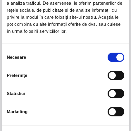
a analiza traficul. De asemenea, le oferim partenerilor de
rețele sociale, de publicitate și de analize informații cu
privire la modul în care folosiți site-ul nostru. Aceștia le
21 - 22 august 2026
7 mai 2027
pot combina cu alte informații oferite de dvs. sau culese
NOSTALGIA Litoral
Morgan Jay - La Dolce
în urma folosirii serviciilor lor.
Vita Tour
Plaja La Nueva Cucaracha, Mamaia
Sala Palatului, Bucuresti
Selecția
Necesare
consimțământului
7 - 9 august 2026
MASTERS OF
CLASSIC
Summer Well 2026
Preferinţe
Domeniul Stirbey Voda, Buftea
Statistici
Trends
1.
Blackbriar - A Thousand Little Deaths Tour
-
Marketing
Blackbriar ajunge la București pe 27 septembrie,
pentru un concert la Quantic. Turneul promovează
cel mai nou album al formației, A Thousand Little