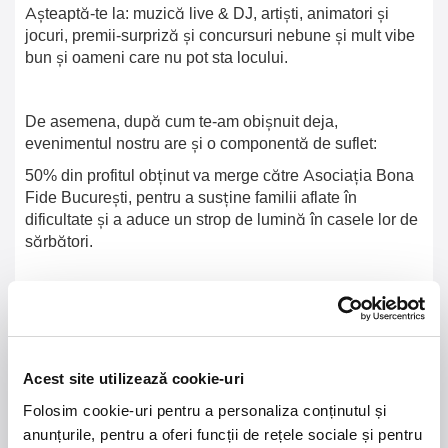
Așteaptă-te la: muzică live & DJ, artiști, animatori și
jocuri, premii-surpriză și concursuri nebune și mult vibe
bun și oameni care nu pot sta locului.
De asemena, după cum te-am obișnuit deja,
evenimentul nostru are și o componentă de suflet:
50% din profitul obținut va merge către Asociația Bona
Fide București, pentru a susține familii aflate în
dificultate și a aduce un strop de lumină în casele lor de
sărbători.
Biletele de donație pot fi cumpărate direct din platformă,
și știi deja, binele se multiplică ușor când e făcut în
gașcă.
Acest site utilizează cookie-uri
Folosim cookie-uri pentru a personaliza conținutul și
Hai la party! Trust me, you’re fabulous!
anunțurile, pentru a oferi funcții de rețele sociale și pentru