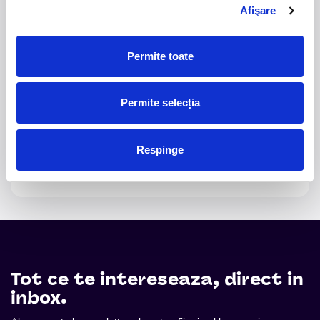
Deaths, un material ce explorează teme precum
Afişare
iubirea, pierderea și moartea prin imagini cinematice,
versuri captivante și puternice sonorități symphonic
Permite toate
metal.
2.
50 YEARS OF BONEY M
-
Pe 15 decembrie, la
Sala Palatului, legenda disco Liz Mitchell, vocea
Permite selecția
originală a celebrului grup Boney M., revine în fața
publicului din România într-un spectacol aniversar
dedicat celor 50 de ani de muzică și succes
Respinge
internațional.
Tot ce te intereseaza, direct in
inbox.