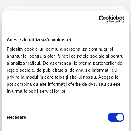
21 - 22 august 2026
7 mai 2027
NOSTALGIA Litoral
Morgan Jay - La Dolce
Vita Tour
Acest site utilizează cookie-uri
Plaja La Nueva Cucaracha, Mamaia
Sala Palatului, Bucuresti
Folosim cookie-uri pentru a personaliza conținutul și
anunțurile, pentru a oferi funcții de rețele sociale și pentru
Summer Well 2026
MASTERS OF
a analiza traficul. De asemenea, le oferim partenerilor de
CLASSIC
rețele sociale, de publicitate și de analize informații cu
privire la modul în care folosiți site-ul nostru. Aceștia le
Domeniul Stirbey Voda, Buftea
pot combina cu alte informații oferite de dvs. sau culese
Trends
în urma folosirii serviciilor lor.
1.
Blackbriar - A Thousand Little Deaths Tour
-
Blackbriar ajunge la București pe 27 septembrie,
pentru un concert la Quantic. Turneul promovează
Selecția
Necesare
cel mai nou album al formației, A Thousand Little
consimțământului
Deaths, un material ce explorează teme precum
iubirea, pierderea și moartea prin imagini cinematice,