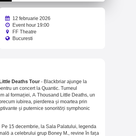
12 februarie 2026
Event hour 19:00
FF Theatre
Bucuresti
Little Deaths Tour
-
Blackbriar ajunge la
entru un concert la Quantic. Turneul
 al formației, A Thousand Little Deaths, un
recum iubirea, pierderea și moartea prin
aptivante și puternice sonorități symphonic
-
Pe 15 decembrie, la Sala Palatului, legenda
inală a celebrului grup Boney M., revine în fața