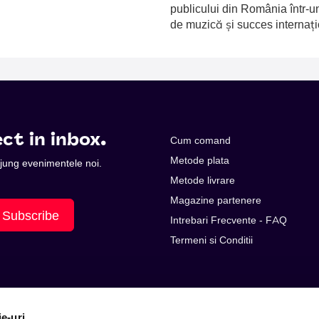
publicului din România într-u
de muzică și succes internați
ct in inbox.
Cum comand
Metode plata
 ajung evenimentele noi.
Metode livrare
Magazine partenere
Subscribe
Intrebari Frecvente - FAQ
Termeni si Conditii
ie-uri