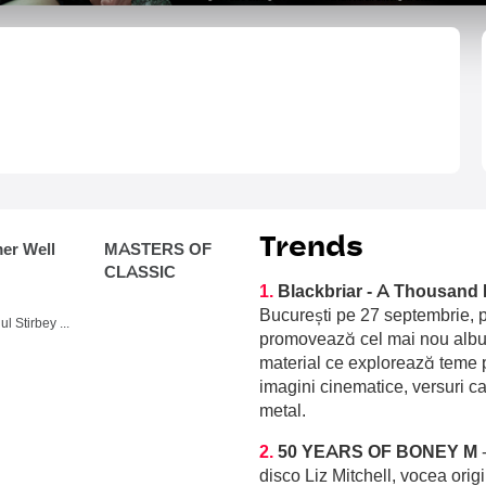
Trends
r Well
MASTERS OF
CLASSIC
1.
Blackbriar - A Thousand 
București pe 27 septembrie, p
Domeniul Stirbey Voda, Buftea
promovează cel mai nou album
material ce explorează teme p
imagini cinematice, versuri c
metal.
2.
50 YEARS OF BONEY M
disco Liz Mitchell, vocea orig