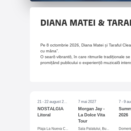
DIANA MATEI & TARA
Pe 8 octombrie 2026, Diana Matei și Taraful Clea
cu mâna”.
O seară vibrantă, în care ritmurile tradiționale s
promițând publicului o experiență muzicală intensă
21 - 22 august 2026
7 mai 2027
7 - 9 a
NOSTALGIA
Morgan Jay -
Summe
Litoral
La Dolce Vita
2026
Tour
Plaja La Nueva Cucaracha, Mamaia
Sala Palatului, Bucuresti