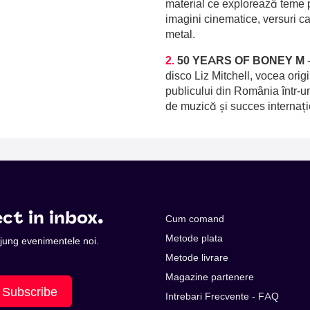
material ce explorează teme p
imagini cinematice, versuri c
metal.
2.
50 YEARS OF BONEY M
disco Liz Mitchell, vocea orig
publicului din România într-u
de muzică și succes internați
ct in inbox.
Cum comand
Metode plata
 ajung evenimentele noi.
Metode livrare
Magazine partenere
Subscribe
Intrebari Frecvente - FAQ