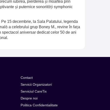
recum iubirea, pierderea și moartea prin
aptivante și puternice sonorități symphonic
-
Pe 15 decembrie, la Sala Palatului, legenda
inală a celebrului grup Boney M., revine în fața
n spectacol aniversar dedicat celor 50 de ani
onal.
Contact
Servicii Organizatori
Serviciul CareTix
Despre noi
Politica Confidentialitate