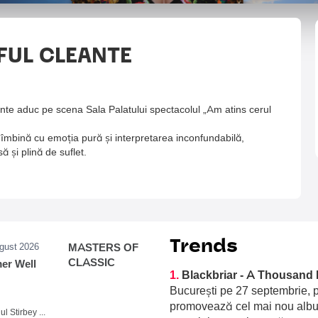
FUL CLEANTE
nte aduc pe scena Sala Palatului spectacolul „Am atins cerul
e îmbină cu emoția pură și interpretarea inconfundabilă,
 și plină de suflet.
Trends
ugust 2026
MASTERS OF
CLASSIC
r Well
1.
Blackbriar - A Thousand 
București pe 27 septembrie, p
promovează cel mai nou album
Domeniul Stirbey Voda, Buftea