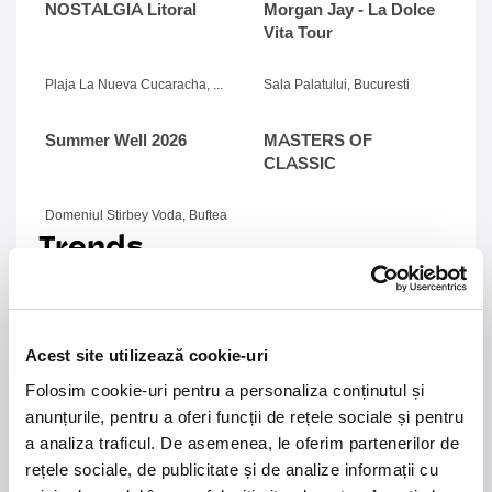
NOSTALGIA Litoral
Morgan Jay - La Dolce
Vita Tour
Plaja La Nueva Cucaracha, Mamaia
Sala Palatului, Bucuresti
Summer Well 2026
MASTERS OF
CLASSIC
Domeniul Stirbey Voda, Buftea
Trends
1.
Blackbriar - A Thousand Little Deaths Tour
-
Blackbriar ajunge la București pe 27 septembrie,
pentru un concert la Quantic. Turneul promovează
Acest site utilizează cookie-uri
cel mai nou album al formației, A Thousand Little
Deaths, un material ce explorează teme precum
Folosim cookie-uri pentru a personaliza conținutul și
iubirea, pierderea și moartea prin imagini cinematice,
anunțurile, pentru a oferi funcții de rețele sociale și pentru
versuri captivante și puternice sonorități symphonic
a analiza traficul. De asemenea, le oferim partenerilor de
metal.
rețele sociale, de publicitate și de analize informații cu