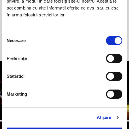
privire la modul în care folosiți site-ul nostru. Aceștia le
2.
50 YEARS OF BONEY M
-
Pe 15 decembrie, la
pot combina cu alte informații oferite de dvs. sau culese
Sala Palatului, legenda disco Liz Mitchell, vocea
în urma folosirii serviciilor lor.
originală a celebrului grup Boney M., revine în fața
publicului din România într-un spectacol aniversar
dedicat celor 50 de ani de muzică și succes
internațional.
Selecția
Necesare
consimțământului
Preferinţe
Statistici
Marketing
Afişare