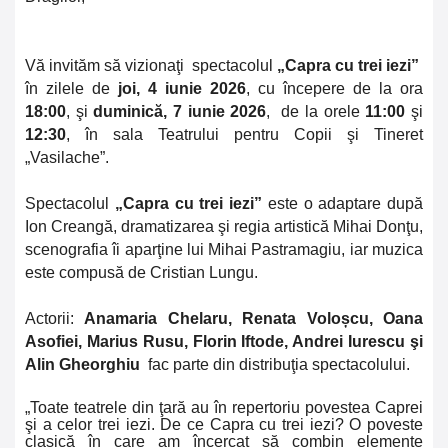
Vă invităm să vizionaţi
spectacolul
„Capra cu trei iezi”
în zilele de
joi, 4 iunie 2026
, cu începere de la ora
18:00
, şi
duminică, 7 iunie 2026
, de la orele
11:00
şi
12:30
, în sala Teatrului pentru Copii şi Tineret
„Vasilache”.
Spectacolul
„Capra cu trei iezi”
este o adaptare după
Ion Creangă, dramatizarea şi regia artistică Mihai Donţu,
scenografia îi aparţine lui Mihai Pastramagiu, iar muzica
este compusă de Cristian Lungu.
Actorii:
Anamaria Chelaru, Renata Voloșcu, Oana
Asofiei, Marius Rusu, Florin Iftode, Andrei Iurescu şi
Alin Gheorghiu
fac parte din distribuţia spectacolului.
„Toate teatrele din ţară au în repertoriu povestea Caprei
şi a celor trei iezi. De ce Capra cu trei iezi? O poveste
clasică în care am încercat să combin elemente