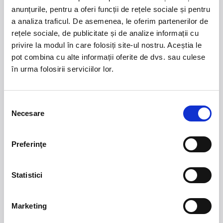
Vă aşteptăm cu drag!
anunțurile, pentru a oferi funcții de rețele sociale și pentru
Până atunci… toate cele bune!
a analiza traficul. De asemenea, le oferim partenerilor de
rețele sociale, de publicitate și de analize informații cu
privire la modul în care folosiți site-ul nostru. Aceștia le
pot combina cu alte informații oferite de dvs. sau culese
în urma folosirii serviciilor lor.
21 - 22 august 2026
7 mai 2027
NOSTALGIA Litoral
Morgan Jay - La Dolce
Vita Tour
Selecția
Necesare
consimțământului
Plaja La Nueva Cucaracha, Mamaia
Sala Palatului, Bucuresti
Preferinţe
Summer Well 2026
MASTERS OF
CLASSIC
Statistici
Domeniul Stirbey Voda, Buftea
Trends
Marketing
1.
Blackbriar - A Thousand Little Deaths Tour
-