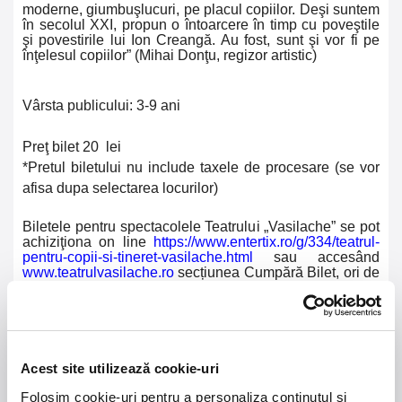
moderne, giumbuşlucuri, pe placul copiilor. Deşi suntem
în secolul XXI, propun o întoarcere în timp cu poveştile
şi povestirile lui Ion Creangă. Au fost, sunt şi vor fi pe
înţelesul copiilor” (Mihai Donţu, regizor artistic)
Vârsta publicului: 3-9 ani
Preţ bilet 20 lei
*Pretul biletului nu include taxele de procesare (se vor
afisa dupa selectarea locurilor)
Biletele pentru spectacolele Teatrului „Vasilache” se pot
achiziţiona on line
https://www.entertix.ro/g/334/teatrul-
pentru-copii-si-tineret-vasilache.html
sau accesând
www.teatrulvasilache.ro
secțiunea Cumpără Bilet, ori de
la sediul instituţiei, de marţi şi până vineri, între orele
10:30 şi 12:30, dar şi înainte de începerea fiecărui
spectacol, în limita locurilor disponibile.
Accesul în sala de spectacole se face cu o jumătate de
Acest site utilizează cookie-uri
oră înainte de începerea spectacolului.
Folosim cookie-uri pentru a personaliza conținutul și