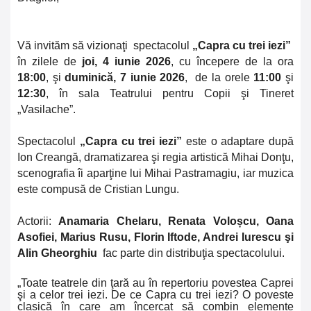
Vă invităm să vizionaţi
spectacolul
„Capra cu trei iezi”
în zilele de
joi, 4 iunie 2026
, cu începere de la ora
18:00
, şi
duminică, 7 iunie 2026
, de la orele
11:00
şi
12:30
, în sala Teatrului pentru Copii şi Tineret
„Vasilache”.
Spectacolul
„Capra cu trei iezi”
este o adaptare după
Ion Creangă, dramatizarea şi regia artistică Mihai Donţu,
scenografia îi aparţine lui Mihai Pastramagiu, iar muzica
este compusă de Cristian Lungu.
Actorii:
Anamaria Chelaru, Renata Voloșcu, Oana
Asofiei, Marius Rusu, Florin Iftode, Andrei Iurescu şi
Alin Gheorghiu
fac parte din distribuţia spectacolului.
„Toate teatrele din ţară au în repertoriu povestea Caprei
şi a celor trei iezi. De ce Capra cu trei iezi? O poveste
clasică în care am încercat să combin elemente