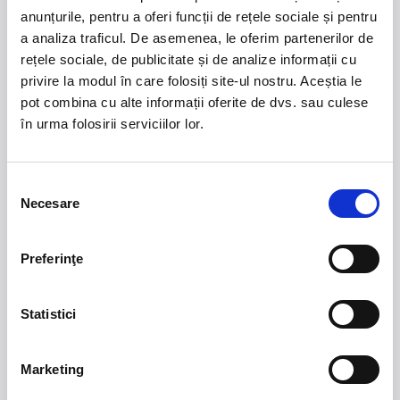
Vă aşteptăm cu drag!
anunțurile, pentru a oferi funcții de rețele sociale și pentru
Până atunci… toate cele bune!
a analiza traficul. De asemenea, le oferim partenerilor de
rețele sociale, de publicitate și de analize informații cu
privire la modul în care folosiți site-ul nostru. Aceștia le
pot combina cu alte informații oferite de dvs. sau culese
în urma folosirii serviciilor lor.
21 - 22 august 2026
7 mai 2027
NOSTALGIA Litoral
Morgan Jay - La Dolce
Vita Tour
Selecția
Necesare
consimțământului
Plaja La Nueva Cucaracha, Mamaia
Sala Palatului, Bucuresti
Preferinţe
Summer Well 2026
MASTERS OF
CLASSIC
Statistici
Domeniul Stirbey Voda, Buftea
Trends
Marketing
1.
Blackbriar - A Thousand Little Deaths Tour
-