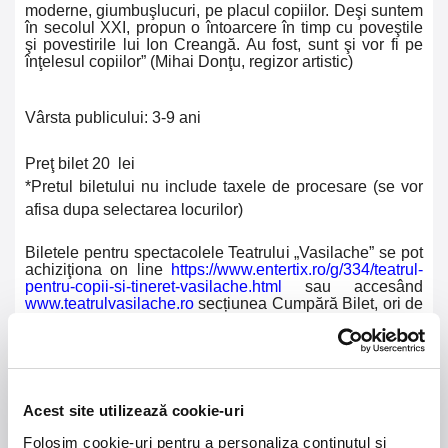
moderne, giumbuşlucuri, pe placul copiilor. Deşi suntem
în secolul XXI, propun o întoarcere în timp cu poveştile
şi povestirile lui Ion Creangă. Au fost, sunt şi vor fi pe
înţelesul copiilor” (Mihai Donţu, regizor artistic)
Vârsta publicului: 3-9 ani
Preţ bilet 20 lei
*Pretul biletului nu include taxele de procesare (se vor
afisa dupa selectarea locurilor)
Biletele pentru spectacolele Teatrului „Vasilache” se pot
achiziţiona on line
https://www.entertix.ro/g/334/teatrul-
pentru-copii-si-tineret-vasilache.html
sau accesând
www.teatrulvasilache.ro
secțiunea Cumpără Bilet, ori de
la sediul instituţiei, de marţi şi până vineri, între orele
10:30 şi 12:30, dar şi înainte de începerea fiecărui
spectacol, în limita locurilor disponibile.
Accesul în sala de spectacole se face cu o jumătate de
Acest site utilizează cookie-uri
oră înainte de începerea spectacolului.
Folosim cookie-uri pentru a personaliza conținutul și