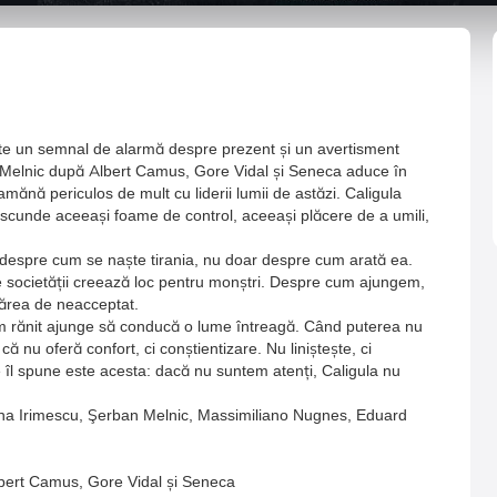
ste un semnal de alarmă despre prezent și un avertisment
 Melnic după Albert Camus, Gore Vidal și Seneca aduce în
mănă periculos de mult cu liderii lumii de astăzi. Caligula
e ascunde aceeași foame de control, aceeași plăcere de a umili,
 despre cum se naște tirania, nu doar despre cum arată ea.
le societății creează loc pentru monștri. Despre cum ajungem,
ărea de neacceptat.
om rănit ajunge să conducă o lume întreagă. Când puterea nu
ă nu oferă confort, ci conștientizare. Nu liniștește, ci
e îl spune este acesta: dacă nu suntem atenți, Caligula nu
iana Irimescu, Şerban Melnic, Massimiliano Nugnes, Eduard
bert Camus, Gore Vidal și Seneca