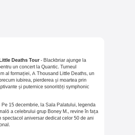
Little Deaths Tour
-
Blackbriar ajunge la
entru un concert la Quantic. Turneul
 al formației, A Thousand Little Deaths, un
recum iubirea, pierderea și moartea prin
aptivante și puternice sonorități symphonic
-
Pe 15 decembrie, la Sala Palatului, legenda
inală a celebrului grup Boney M., revine în fața
n spectacol aniversar dedicat celor 50 de ani
onal.