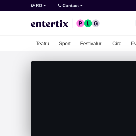
RO
Contact
Teatru
Sport
Festivaluri
Circ
Ev