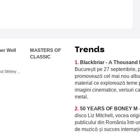
Trends
r Well
MASTERS OF
CLASSIC
1.
Blackbriar - A Thousand 
București pe 27 septembrie, p
Domeniul Stirbey Voda, Buftea
promovează cel mai nou album
material ce explorează teme p
imagini cinematice, versuri c
metal.
2.
50 YEARS OF BONEY M
disco Liz Mitchell, vocea orig
publicului din România într-u
de muzică și succes internați