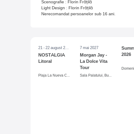
Scenografie : Florin Frățilă
Light Design : Florin Frățilă
Nerecomandat persoanelor sub 16 ani.
21 - 22 august 2026
7 mai 2027
Summe
2026
NOSTALGIA
Morgan Jay -
Litoral
La Dolce Vita
Tour
Plaja La Nueva Cucaracha, Mamaia
Sala Palatului, Bucuresti