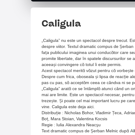
Caligula
„Caligula” nu este un spectacol despre trecut. E
despre viitor. Textul dramatic compus de Șerban
fața publicului imaginea unui conducător care sea
promite libertate, dar în spatele discursurilor s
aceeași convingere că totul îi este permis.
Acest spectacol merită văzut pentru că vorbește
Despre cum frica, oboseala și lipsa de reacție a
pas cu pas, să acceptăm ceea ce cândva ni se p
„Caligula” arată ce se întâmplă atunci când un 
mai are limite. Este un spectacol necesar, pentru c
trezește. Și poate cel mai important lucru pe car
vine. Caligula este deja aici.
Distribuție : Nicholas Bohor, Vladimir Țeca, Adr
Boț, Mara Stoian, Valentina Kocsis
Regie : Iulia Alexandra Neacşu
Text dramatic compus de Șerban Melnic după Al