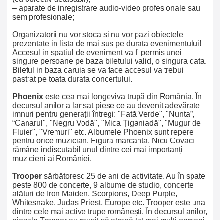
– aparate de inregistrare audio-video profesionale sau
semiprofesionale;
Organizatorii nu vor stoca si nu vor pazi obiectele
prezentate in lista de mai sus pe durata evenimentului!
Accesul in spatiul de eveniment va fi permis unei
singure persoane pe baza biletului valid, o singura data.
Biletul in baza caruia se va face accesul va trebui
pastrat pe toata durata concertului.
Phoenix
este cea mai longeviva trupă din România. În
decursul anilor a lansat piese ce au devenit adevărate
imnuri pentru generații întregi: "Fată Verde", "Nunta”,
“Canarul", "Negru Vodă", "Mica Țiganiadă", "Mugur de
Fluier", "Vremuri" etc. Albumele Phoenix sunt repere
pentru orice muzician. Figură marcantă, Nicu Covaci
rămâne indiscutabil unul dintre cei mai importanți
muzicieni ai României.
Trooper
sărbătoresc 25 de ani de activitate. Au în spate
peste 800 de concerte, 9 albume de studio, concerte
alături de Iron Maiden, Scorpions, Deep Purple,
Whitesnake, Judas Priest, Europe etc. Trooper este una
dintre cele mai active trupe românești. În decursul anilor,