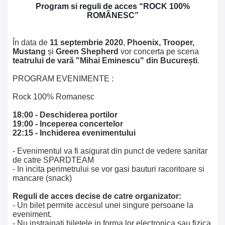
Program si reguli de acces
“
ROCK 100%
ROMÂNESC”
În data de
11 septembrie 2020
,
Phoenix, Trooper,
Mustang
și
Green Shepherd
vor concerta pe scena
teatrului de vară "Mihai Eminescu" din București
.
PROGRAM EVENIMENTE :
Rock 100% Romanesc
18:00 - Deschiderea portilor
19:00 - Inceperea concertelor
22:15 - Inchiderea evenimentului
- Evenimentul va fi asigurat din punct de vedere sanitar
de catre SPARDTEAM
- In incita perimetrului se vor gasi bauturi racoritoare si
mancare (snack)
Reguli de acces decise de catre organizator:
- Un bilet permite accesul unei singure persoane la
eveniment.
- Nu instrainati biletele in forma lor electronica sau fizica