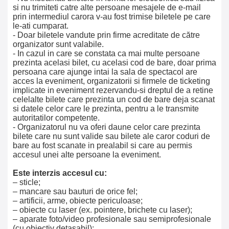
si nu trimiteti catre alte persoane mesajele de e-mail
prin intermediul carora v-au fost trimise biletele pe care
le-ati cumparat.
- Doar biletele vandute prin firme acreditate de către
organizator sunt valabile.
- In cazul in care se constata ca mai multe persoane
prezinta acelasi bilet, cu acelasi cod de bare, doar prima
persoana care ajunge intai la sala de spectacol are
acces la eveniment, organizatorii si firmele de ticketing
implicate in eveniment rezervandu-si dreptul de a retine
celelalte bilete care prezinta un cod de bare deja scanat
si datele celor care le prezinta, pentru a le transmite
autoritatilor competente.
- Organizatorul nu va oferi daune celor care prezinta
bilete care nu sunt valide sau bilete ale caror coduri de
bare au fost scanate in prealabil si care au permis
accesul unei alte persoane la eveniment.
Este interzis accesul cu:
– sticle;
– mancare sau bauturi de orice fel;
– artificii, arme, obiecte periculoase;
– obiecte cu laser (ex. pointere, brichete cu laser);
– aparate foto/video profesionale sau semiprofesionale
(cu obiectiv detasabil);