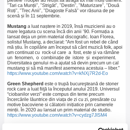
piesele Trooper au reușit să atragă tot mai mulți oameni.
"Tari ca Munții", "Strigăt", "Destin", "Maturizare", "Două
Roți", "Trec Anii", "Dragoste Falsă" vor răsuna de pe
scenă și în 11 septembrie.
Mustang
a luat naștere in 2019, însă muzicienii au o
mare legatura cu scena încă din anii ’90. Formația a
lansat deja un prim material discografic. Ioan Florea,
solistul Mustang, a declarat: “Am fost un rebel de când
mă știu. În copilărie am început să cânt muzică folk, apoi
am continuat cu rock-ul care a fost, este și va rămâne
un fenomen, o combinație de istore și experiment.
Diversitatea genului m-a ajutat să devin precum un cal
mustang și să mă manifest asemenea acestuia – liber.”
https://www.youtube.com/watch?v=kNXj7R2d-Eo
Green Shepherd
este o trupă bucureşteană de stoner
rock care a luat fiiţă la începutul anului 2019. Universul
“ciobanilor verzi” este compus din teme precum
încercările lăuntrice din viața de zi cu zi, presărate cu
motive bacoviene si călatorii inițiatice prin camerele
minții. În 2020 au lansat un prim material de studio.
https://www.youtube.com/watch?v=cydzg7JISM4
Despre acest eveniment, Coiotu' a declarat: "Știu că