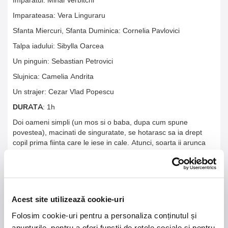
Imparateasa: Vera Linguraru
Sfanta Miercuri, Sfanta Duminica: Cornelia Pavlovici
Talpa iadului: Sibylla Oarcea
Un pinguin: Sebastian Petrovici
Slujnica: Camelia Andrita
Un strajer: Cezar Vlad Popescu
DURATA
: 1h
Doi oameni simpli (un mos si o baba, dupa cum spune
povestea), macinati de singuratate, se hotarasc sa ia drept
copil prima fiinta care le iese in cale. Atunci, soarta ii arunca
mosului in drum un purcel. Desigur, nu orice fel de purcel, ci
unul fermecat, care e capabil de fapte marete. Altfel de-ar fi,
nu s-ar mai povesti. O poveste a porcului este spectacolul ce
marcheaza revenirea la Teatrul Ion Creanga a regizorului
Mircea Cornisteanu. Inspirat de povestile copilariei si de
Acest site utilizează cookie-uri
modurile in care acestea se modifica de la o generatie la alta,
Mircea Cornisteanu a pus in scena un basm prin care magia
Folosim cookie-uri pentru a personaliza conținutul și
se infiltreaza in realitate si o transforma.
anunțurile, pentru a oferi funcții de rețele sociale și pentru