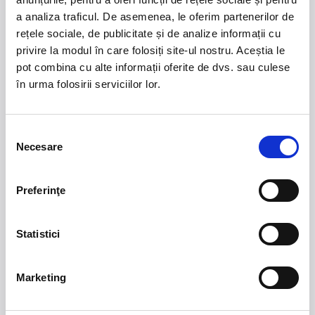
a analiza traficul. De asemenea, le oferim partenerilor de
rețele sociale, de publicitate și de analize informații cu
privire la modul în care folosiți site-ul nostru. Aceștia le
pot combina cu alte informații oferite de dvs. sau culese
21 - 22 august 2026
7 mai 2027
în urma folosirii serviciilor lor.
NOSTALGIA Litoral
Morgan Jay - La Dolce
Vita Tour
Selecția
Plaja La Nueva Cucaracha, Mamaia
Sala Palatului, Bucuresti
Necesare
consimțământului
7 - 9 august 2026
MASTERS OF
CLASSIC
Summer Well 2026
Preferinţe
Statistici
Domeniul Stirbey Voda, Buftea
Trends
Marketing
1.
Blackbriar - A Thousand Little Deaths Tour
-
Blackbriar ajunge la București pe 27 septembrie,
pentru un concert la Quantic. Turneul promovează