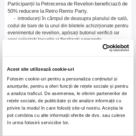
Participanții la Petrecerea de Revelion beneficiază de
50% reducere la Retro Remix Party.
- introduceți în câmpul de deasupra planului de sală,
codul de bare de la unul din biletele achizi
ți
onate pentru
evenimentul de revelion, ap
ă
sa
ț
i butonul verific
ă
iar
ț
i locurile
ș
i finaliza
ț
i comanda.
apoi selecta
Opțional, contra cost suplimentar:
-
băutura se comanda de la bar
Acest site utilizează cookie-uri
Folosim cookie-uri pentru a personaliza conținutul și
anunțurile, pentru a oferi funcții de rețele sociale și pentru
Rezervări și detalii la:
a analiza traficul. De asemenea, le oferim partenerilor de
- Telefon: +40740 966 337 (sau 0740 WONDER) /
rețele sociale, de publicitate și de analize informații cu
0364 888 840
privire la modul în care folosiți site-ul nostru. Aceștia le
pot combina cu alte informații oferite de dvs. sau culese
- E-mail:
reception@wonderland.ro
în urma folosirii serviciilor lor.
- Web:
www.wonderland.ro