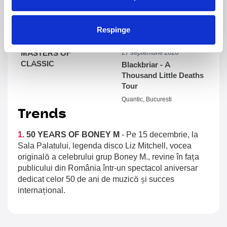
Vita Tour
Plaja La Nueva Cucaracha, Mamaia
Sala Palatului, Bucuresti
Respinge
MASTERS OF
27 septembrie 2026
CLASSIC
Blackbriar - A
Thousand Little Deaths
Tour
Quantic, Bucuresti
Trends
1.
50 YEARS OF BONEY M
-
Pe 15 decembrie, la
Sala Palatului, legenda disco Liz Mitchell, vocea
originală a celebrului grup Boney M., revine în fața
publicului din România într-un spectacol aniversar
dedicat celor 50 de ani de muzică și succes
internațional.