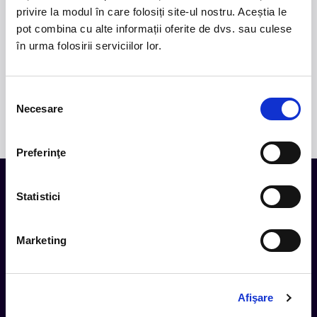
privire la modul în care folosiți site-ul nostru. Aceștia le
2.
50 YEARS OF BONEY M
-
Pe 15 decembrie, la
pot combina cu alte informații oferite de dvs. sau culese
Sala Palatului, legenda disco Liz Mitchell, vocea
în urma folosirii serviciilor lor.
originală a celebrului grup Boney M., revine în fața
publicului din România într-un spectacol aniversar
dedicat celor 50 de ani de muzică și succes
Selecția
internațional.
Necesare
consimțământului
Preferinţe
Statistici
Tot ce te intereseaza, direct in
inbox.
Marketing
Aboneaza-te la newsletter-ul nostru, fii primul la care ajung
evenimentele noi.
Afişare