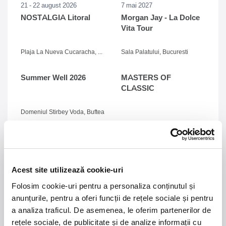
21 - 22 august 2026
7 mai 2027
NOSTALGIA Litoral
Morgan Jay - La Dolce
Vita Tour
Plaja La Nueva Cucaracha, Mamaia
Sala Palatului, Bucuresti
Summer Well 2026
MASTERS OF
CLASSIC
Domeniul Stirbey Voda, Buftea
Trends
1.
Blackbriar - A Thousand Little Deaths Tour
-
Blackbriar ajunge la București pe 27 septembrie,
pentru un concert la Quantic. Turneul promovează
Acest site utilizează cookie-uri
cel mai nou album al formației, A Thousand Little
Folosim cookie-uri pentru a personaliza conținutul și
Deaths, un material ce explorează teme precum
anunțurile, pentru a oferi funcții de rețele sociale și pentru
iubirea, pierderea și moartea prin imagini cinematice,
a analiza traficul. De asemenea, le oferim partenerilor de
versuri captivante și puternice sonorități symphonic
rețele sociale, de publicitate și de analize informații cu
metal.