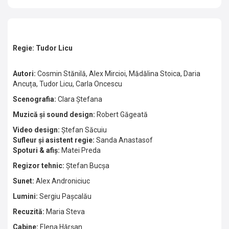
Regie: Tudor Licu
Autori:
Cosmin Stănilă, Alex Mircioi, Mădălina Stoica, Daria
Ancuța, Tudor Licu, Carla Oncescu
Scenografia:
Clara Ștefana
Muzică și sound design:
Robert Găgeată
Video design:
Ștefan Săcuiu
Sufleur și asistent regie:
Sanda Anastasof
Spoturi & afiș:
Matei Preda
Regizor tehnic:
Ștefan Bucșa
Sunet:
Alex Androniciuc
Lumini:
Sergiu Pașcalău
Recuzită:
Maria Steva
Cabine:
Elena Hărșan