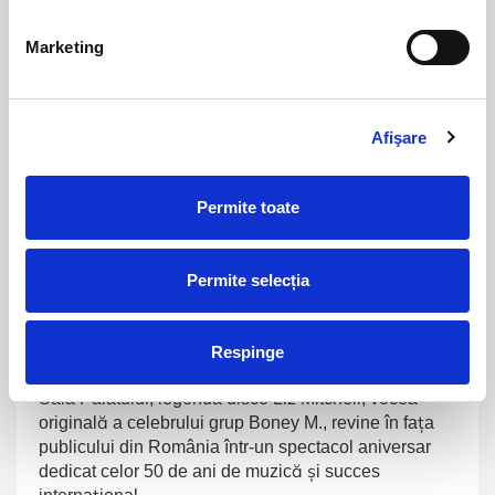
Summer Well 2026
MASTERS OF
CLASSIC
Marketing
Domeniul Stirbey Voda, Buftea
Trends
Afişare
1.
Blackbriar - A Thousand Little Deaths Tour
-
Blackbriar ajunge la București pe 27 septembrie,
Permite toate
pentru un concert la Quantic. Turneul promovează
cel mai nou album al formației, A Thousand Little
Deaths, un material ce explorează teme precum
Permite selecția
iubirea, pierderea și moartea prin imagini cinematice,
versuri captivante și puternice sonorități symphonic
metal.
Respinge
2.
50 YEARS OF BONEY M
-
Pe 15 decembrie, la
Sala Palatului, legenda disco Liz Mitchell, vocea
originală a celebrului grup Boney M., revine în fața
publicului din România într-un spectacol aniversar
dedicat celor 50 de ani de muzică și succes
internațional.