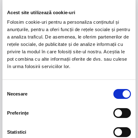
Opt actori tineri conduși de un regizor debutant vă prezintă un
spectacol-antologie, alcătuit din scrierile a șase autori, parte a
Acest site utilizează cookie-uri
celei mai tinere generații din dramaturgia românească.
Folosim cookie-uri pentru a personaliza conținutul și
Fiecare scenariu imaginează un posibil sfârșit al omenirii,
anunțurile, pentru a oferi funcții de rețele sociale și pentru
explorând impactul direcției în care se îndreaptă lumea asupra
direcției vieților noastre.
a analiza traficul. De asemenea, le oferim partenerilor de
rețele sociale, de publicitate și de analize informații cu
„Ultima generație” este revolta unor tineri împotriva unei lumi
în declin, revolta ca manifest, ca act creator al unor noi realități
privire la modul în care folosiți site-ul nostru. Aceștia le
posibile.
pot combina cu alte informații oferite de dvs. sau culese
în urma folosirii serviciilor lor.
Selecția
Necesare
consimțământului
21 - 22 august 2026
7 mai 2027
NOSTALGIA Litoral
Morgan Jay - La Dolce
Vita Tour
Preferinţe
Plaja La Nueva Cucaracha, Mamaia
Sala Palatului, Bucuresti
Statistici