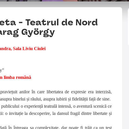
eta - Teatrul de Nord
arag György
andra, Sala Liviu Ciulei
gy”
 în limba română
aviețuit anilor în care libertatea de expresie era interzisă,
pra binelui și răului, asupra iubirii și fidelității față de sine.
blicului o experiență teatrală intensă, o aventură scenică ce
i: o invitație la descoperire, la dansul fragil dintre libertate și
ată în întreaga sa complexitate, dar poate fi trăit ca un test