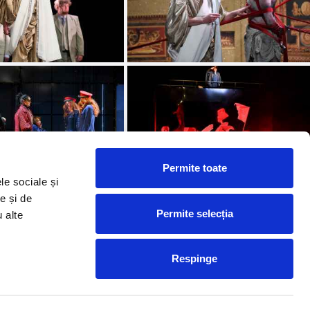
Permite toate
le sociale și
e și de
Permite selecția
u alte
Respinge