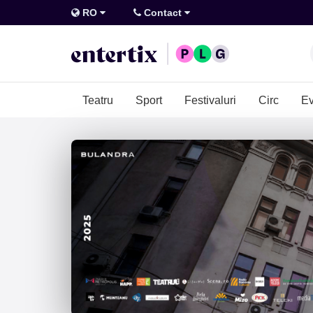
RO
Contact
Teatru
Sport
Festivaluri
Circ
Ev