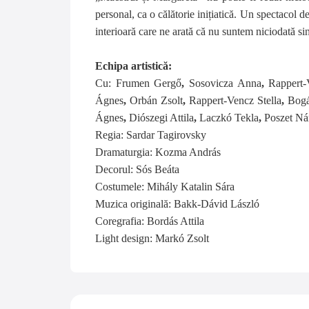
personal, ca o călătorie inițiatică. Un spectacol d
interioară care ne arată că
nu suntem niciodată sin
Echipa artistică:
Cu:
Frumen Gergő
,
Sosovicza Anna
,
Rappert
Ágnes
,
Orbán Zsolt
,
Rappert-Vencz Stella
,
Bogá
Ágnes
,
Diószegi Attila
,
Laczkó Tekla
,
Poszet Ná
Regia: Sardar Tagirovsky
Dramaturgia: Kozma András
Decorul: Sós Beáta
Costumele: Mihály Katalin Sára
Muzica originală: Bakk-Dávid László
Coregrafia: Bordás Attila
Light design: Markó Zsolt