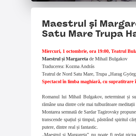
Maestrul și Margar
Satu Mare Trupa H
Miercuri, 1 octombrie, ora 19:00, Teatrul Bul
Maestrul și Margareta
de Mihail Bulgakov
Traducerea: Kozma András
Teatrul de Nord Satu Mare, Trupa „Harag Györ
Spectacol în limba maghiară, cu supratitrare
Romanul lui Mihail Bulgakov, neterminat și supr
rămâne una dintre cele mai tulburătoare meditații asu
Montarea semnată de Sardar Tagirovsky propune pu
transcende spațiul și timpul, păstrând spiritul cărți
putere, dintre real și fantastic.
„Maestrul și Margareta” nu poate fi redat niciod