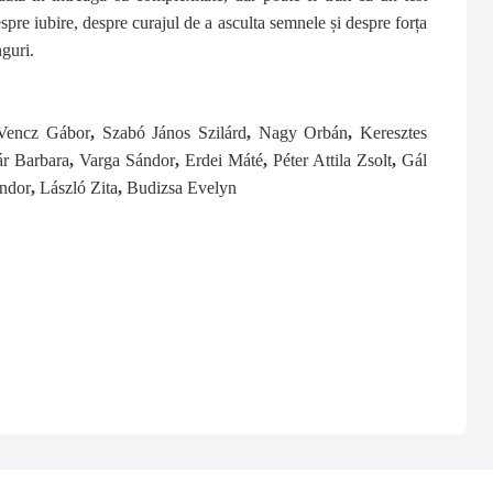
espre iubire, despre curajul de a asculta semnele și despre forța
guri.
-Vencz Gábor
,
Szabó János Szilárd
,
Nagy Orbán
,
Keresztes
r Barbara
,
Varga Sándor
,
Erdei Máté
,
Péter Attila Zsolt
,
Gál
ndor
,
László Zita
,
Budizsa Evelyn