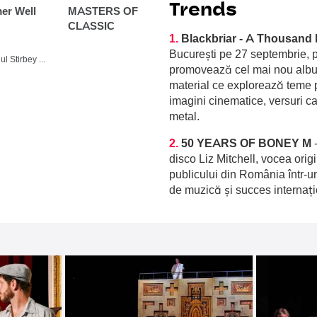
Trends
r Well
MASTERS OF
CLASSIC
1.
Blackbriar - A Thousand 
București pe 27 septembrie, p
Domeniul Stirbey Voda, Buftea
promovează cel mai nou album
material ce explorează teme p
imagini cinematice, versuri c
metal.
2.
50 YEARS OF BONEY M
disco Liz Mitchell, vocea orig
publicului din România într-u
de muzică și succes internați