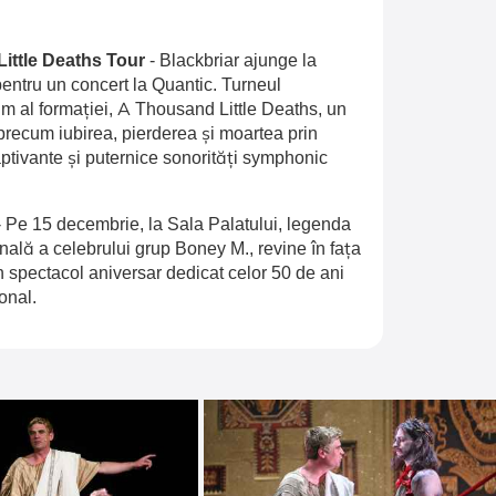
Little Deaths Tour
-
Blackbriar ajunge la
entru un concert la Quantic. Turneul
 al formației, A Thousand Little Deaths, un
recum iubirea, pierderea și moartea prin
aptivante și puternice sonorități symphonic
-
Pe 15 decembrie, la Sala Palatului, legenda
inală a celebrului grup Boney M., revine în fața
n spectacol aniversar dedicat celor 50 de ani
onal.