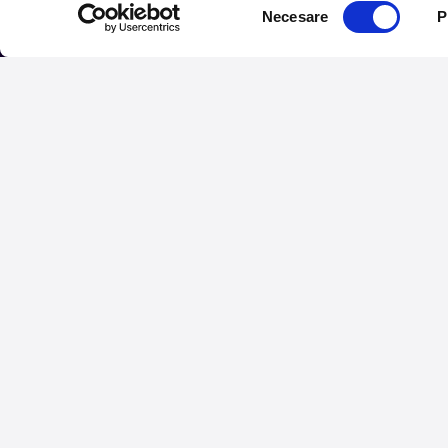
Selecția
Necesare
P
consimțământului
Tot ce te intereseaza, dire
Aboneaza-te la newsletter-ul nostru, fii primul la care
Urmareste noutatile pe
Telefon: +4 0748 110 111 (Luni - Vineri 12.00-16.00) | 