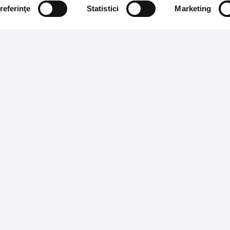
referinţe
Statistici
Marketing
ct in inbox.
Cum comand
Metode plata
 ajung evenimentele noi.
Metode livrare
Magazine partenere
Subscribe
Intrebari Frecvente - FAQ
Termeni si Conditii
E-mail: contact@entertix.ro