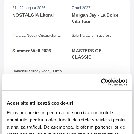
21 - 22 august 2026
7 mai 2027
NOSTALGIA Litoral
Morgan Jay - La Dolce
Vita Tour
Plaja La Nueva Cucaracha, Mamaia
Sala Palatului, Bucuresti
Summer Well 2026
MASTERS OF
CLASSIC
Domeniul Stirbey Voda, Buftea
Trends
1.
Blackbriar - A Thousand Little Deaths Tour
-
Blackbriar ajunge la București pe 27 septembrie,
Acest site utilizează cookie-uri
pentru un concert la Quantic. Turneul promovează
cel mai nou album al formației, A Thousand Little
Folosim cookie-uri pentru a personaliza conținutul și
Deaths, un material ce explorează teme precum
anunțurile, pentru a oferi funcții de rețele sociale și pentru
iubirea, pierderea și moartea prin imagini cinematice,
a analiza traficul. De asemenea, le oferim partenerilor de
versuri captivante și puternice sonorități symphonic