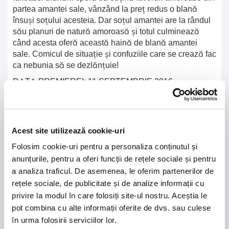
partea amantei sale, vânzând la preț redus o blană
însuși soțului acesteia. Dar soțul amantei are la rândul
său planuri de natură amoroasă și totul culminează
când acesta oferă această haină de blană amantei
sale. Comicul de situație și confuziile care se crează fac
ca nebunia să se dezlănțuie!
DATA PREMIEREI: 11 SEPTEMBRIE 2016
Acest site utilizează cookie-uri
Folosim cookie-uri pentru a personaliza conținutul și
21 - 22 august 2026
7 mai 2027
anunțurile, pentru a oferi funcții de rețele sociale și pentru
NOSTALGIA Litoral
Morgan Jay - La Dolce
a analiza traficul. De asemenea, le oferim partenerilor de
Vita Tour
rețele sociale, de publicitate și de analize informații cu
privire la modul în care folosiți site-ul nostru. Aceștia le
Plaja La Nueva Cucaracha, Mamaia
Sala Palatului, Bucuresti
pot combina cu alte informații oferite de dvs. sau culese
în urma folosirii serviciilor lor.
Summer Well 2026
MASTERS OF