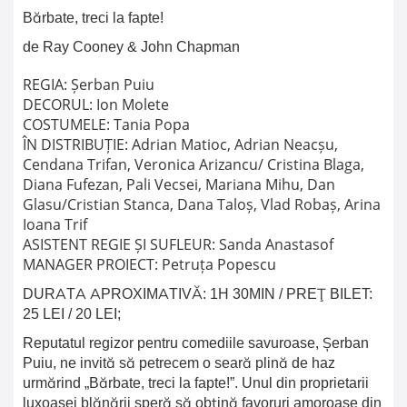
Bărbate, treci la fapte!
de Ray Cooney & John Chapman
REGIA: Șerban Puiu
DECORUL: Ion Molete
COSTUMELE: Tania Popa
ÎN DISTRIBUȚIE: Adrian Matioc, Adrian Neacșu,
Cendana Trifan, Veronica Arizancu/ Cristina Blaga,
Diana Fufezan, Pali Vecsei, Mariana Mihu, Dan
Glasu/Cristian Stanca, Dana Taloș, Vlad Robaș, Arina
Ioana Trif
ASISTENT REGIE ȘI SUFLEUR: Sanda Anastasof
MANAGER PROIECT: Petruța Popescu
DURATA APROXIMATIVĂ: 1H 30MIN / PREŢ BILET:
25 LEI / 20 LEI;
Reputatul regizor pentru comediile savuroase, Șerban
Puiu, ne invită să petrecem o seară plină de haz
urmărind „Bărbate, treci la fapte!”. Unul din proprietarii
luxoasei blănării speră să obțină favoruri amoroase din