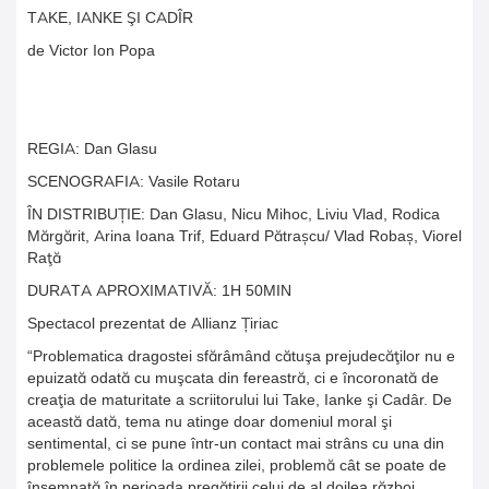
TAKE, IANKE ŞI CADÎR
de Victor Ion Popa
REGIA: Dan Glasu
SCENOGRAFIA: Vasile Rotaru
ÎN DISTRIBUȚIE: Dan Glasu, Nicu Mihoc, Liviu Vlad, Rodica
Mărgărit, Arina Ioana Trif, Eduard Pătrașcu/ Vlad Robaș, Viorel
Raţă
DURATA APROXIMATIVĂ: 1H 50MIN
Spectacol prezentat de Allianz Țiriac
“Problematica dragostei sfărâmând cătuşa prejudecăţilor nu e
epuizată odată cu muşcata din fereastră, ci e încoronată de
creaţia de maturitate a scriitorului lui Take, Ianke şi Cadâr. De
această dată, tema nu atinge doar domeniul moral şi
sentimental, ci se pune într-un contact mai strâns cu una din
problemele politice la ordinea zilei, problemă cât se poate de
însemnată în perioada pregătirii celui de al doilea război