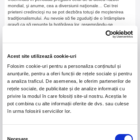
mondial, şi anume, cea a diversiunii naţionale… Cei trei
prieteni credincioşi nu se pot dezbăra totuşi de moştenirea
tradiţionalismului. Au nevoie să fie zguduiţi de o întâmplare
gravă ca să renunţe la hotărârea lor, resemnându-se
neputincioşi şi în secret… fericiţi. Necrezut de simplu pare că
spune autorul: se poate trece peste zidurile ridicate între
naţionalităţi dacă oamenii ar da curs liber adevăratelor lor
sentimente şi nu s-ar supune orbeşte unor canoane
neomenoase, iraţionale.”
Acest site utilizează cookie-uri
(Sanda Radian)
Folosim cookie-uri pentru a personaliza conținutul și
anunțurile, pentru a oferi funcții de rețele sociale și pentru
a analiza traficul. De asemenea, le oferim partenerilor de
rețele sociale, de publicitate și de analize informații cu
privire la modul în care folosiți site-ul nostru. Aceștia le
21 - 22 august 2026
7 mai 2027
pot combina cu alte informații oferite de dvs. sau culese
NOSTALGIA Litoral
Morgan Jay - La Dolce
în urma folosirii serviciilor lor.
Vita Tour
Plaja La Nueva Cucaracha, Mamaia
Sala Palatului, Bucuresti
Selecția
Necesare