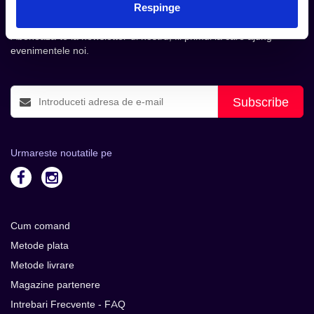
Respinge
inbox.
Aboneaza-te la newsletter-ul nostru, fii primul la care ajung
evenimentele noi.
Subscribe
Urmareste noutatile pe
Cum comand
Metode plata
Metode livrare
Magazine partenere
Intrebari Frecvente - FAQ