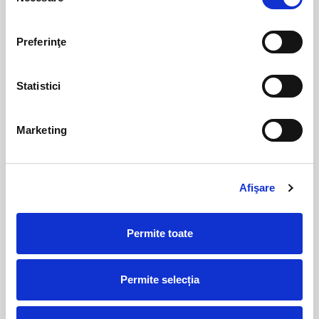
consimțământului
Baza Sportivă Gheorgheni, Cluj‑Napoca
pentru ringuri, prezentări și acces public, asigurând condiții
optime pentru expozanți și vizitatori.
Preferinţe
Statistici
21 - 22 august 2026
7 mai 2027
NOSTALGIA Litoral
Morgan Jay - La Dolce
Marketing
Vita Tour
Plaja La Nueva Cucaracha, Mamaia
Sala Palatului, Bucuresti
Afişare
Summer Well 2026
MASTERS OF
CLASSIC
Permite toate
Domeniul Stirbey Voda, Buftea
Trends
Permite selecția
1.
Blackbriar - A Thousand Little Deaths Tour
-
Blackbriar ajunge la București pe 27 septembrie,