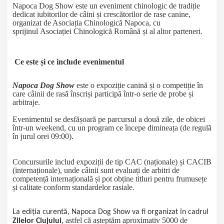
Napoca Dog Show este un eveniment chinologic de tradiție
dedicat iubitorilor de câini și crescătorilor de rase canine,
organizat de Asociația Chinologică Napoca, cu
sprijinul
Asociației Chinologică Română
și al altor parteneri.
Ce este și ce include evenimentul
Napoca Dog Show
este o expoziție canină și o competiție în
care câinii de rasă înscriși participă într‑o serie de probe și
arbitraje.
Evenimentul se desfășoară pe parcursul a două zile, de obicei
într‑un weekend, cu un program ce începe dimineața (de regulă
în jurul orei 09:00).
Concursurile includ expoziții de tip CAC (naționale) și CACIB
(internaționale), unde câinii sunt evaluați de arbitri de
competență internațională și pot obține titluri pentru frumusețe
și calitate conform standardelor rasiale.
La ediția curentă, Napoca Dog Show va fi organizat în cadrul
, astfel că așteptăm aproximativ
5000 de
Zilelor Clujului