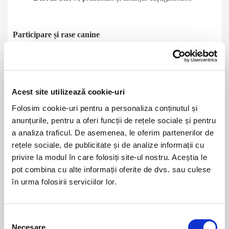
Participare și rase canine
La Napoca Dog Show participă câini din multe rase — de la
rase de talie mare (de exemplu rottweiler, dobbermann, cane
corso) până la rase medii și mici — cu scopul de a evidenția
standardele de frumusețe și caracter ale fiecărei rase.
Acest site utilizează cookie-uri
Folosim cookie-uri pentru a personaliza conținutul și
Scopul evenimentului
anunțurile, pentru a oferi funcții de rețele sociale și pentru
✔
Promovarea chinologiei și a standardelor rase canine
a analiza traficul. De asemenea, le oferim partenerilor de
✔
Crearea unei platforme pentru crescători, expozanți și
rețele sociale, de publicitate și de analize informații cu
proprietari de câini
✔
Educarea publicului larg asupra diversității raselor și a
privire la modul în care folosiți site-ul nostru. Aceștia le
modului corect de prezentare pentru concursuri
pot combina cu alte informații oferite de dvs. sau culese
în urma folosirii serviciilor lor.
Unde se desfășoară
Selecția
Necesare
– spațiu generos