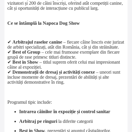
vizitatori și 200 de câini înscriși
, oferind atât competiții canine,
cât și oportunități de interacțiune cu publicul larg.
Ce se întâmplă la Napoca Dog Show
✔
Arbitrajul raselor canine
– fiecare câine înscris este jurizat
de arbitri specializați, atât din România, cât și din străinătate.
✔
Best of Group
– cele mai frumoase exemplare din fiecare
grupă de rase primesc titluri distincte.
✔
Best in Show
– titlul suprem oferit celui mai impresionant
câine al expoziției.
✔
Demonstrații de dresaj și activități conexe
– uneori sunt
incluse momente de dresaj, prezentări de abilități și alte
activități demonstrative în ring.
Programul tipic include:
Intrarea câinilor în expoziție și control sanitar
Arbitraj pe ringuri
la diferite categorii
Best in Show
, prezentări și anunțul câștigătorilor.