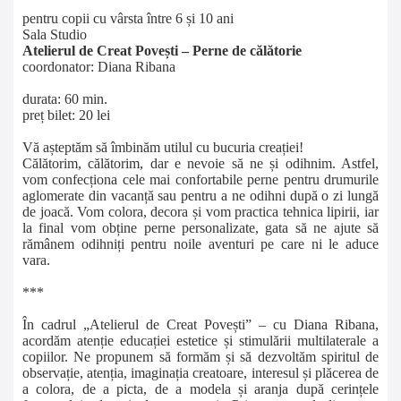
pentru copii cu vârsta între 6 și 10 ani
Sala Studio
Atelierul de Creat Povești – Perne de călătorie
coordonator: Diana Ribana
durata: 60 min.
preț bilet: 20 lei
Vă așteptăm să îmbinăm utilul cu bucuria creației!
Călătorim, călătorim, dar e nevoie să ne și odihnim. Astfel,
vom confecționa cele mai confortabile perne pentru drumurile
aglomerate din vacanță sau pentru a ne odihni după o zi lungă
de joacă. Vom colora, decora și vom practica tehnica lipirii, iar
la final vom obține perne personalizate, gata să ne ajute să
rămânem odihniți pentru noile aventuri pe care ni le aduce
vara.
***
În cadrul „Atelierul de Creat Povești” – cu Diana Ribana,
acordăm atenție educației estetice și stimulării multilaterale a
copiilor. Ne propunem să formăm și să dezvoltăm spiritul de
observație, atenția, imaginația creatoare, interesul și plăcerea de
a colora, de a picta, de a modela și aranja după cerințele