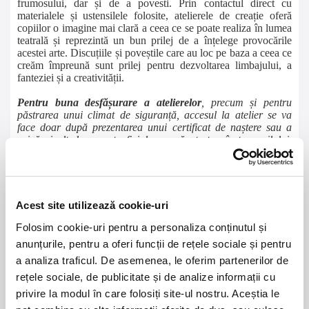
frumosului, dar și de a povesti. Prin contactul direct cu
materialele și ustensilele folosite, atelierele de creație oferă
copiilor o imagine mai clară a ceea ce se poate realiza în lumea
teatrală și reprezintă un bun prilej de a înțelege provocările
acestei arte. Discuțiile și poveștile care au loc pe baza a ceea ce
creăm împreună sunt prilej pentru dezvoltarea limbajului, a
fanteziei și a creativității.
Pentru buna desfășurare a atelierelor
, precum și pentru
păstrarea unui climat de siguranță, accesul la atelier se va
face doar după prezentarea unui certificat de naștere sau a
oricărui alt document oficial care să ateste vârsta copilului.
Aceste date nu vor fi stocate sau arhivate.
În cazul în care părintele sau tutorele legal nu poate dovedi
vârsta copilului printr-un document justificativ, Teatrul GONG
Sibiu își rezervă dreptul de a refuza accesul la atelier, fără
dreptul la rambursarea biletului, având în vedere că
Acest site utilizează cookie-uri
participantul nu îndeplinește condițiile pentru care biletul a
fost rezervat.
Folosim cookie-uri pentru a personaliza conținutul și
De asemenea, pe parcursul desfășurării atelierelor se vor
anunțurile, pentru a oferi funcții de rețele sociale și pentru
efectua fotografii și înregistrări video, iar participarea copiilor
a analiza traficul. De asemenea, le oferim partenerilor de
la evenimente reprezintă automat și acordul
părintelui/reprezentantului legal pentru realizarea și utilizarea
rețele sociale, de publicitate și de analize informații cu
acestora în scopul arhivării și promovării activităților.
privire la modul în care folosiți site-ul nostru. Aceștia le