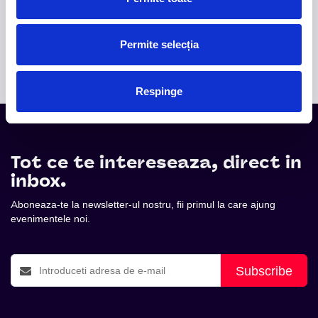
originală a celebrului grup Boney M., revine în fața
publicului din România într-un spectacol aniversar
dedicat celor 50 de ani de muzică și succes
Permite selecția
internațional.
Respinge
Tot ce te intereseaza, direct in
inbox.
Aboneaza-te la newsletter-ul nostru, fii primul la care ajung
evenimentele noi.
Subscribe