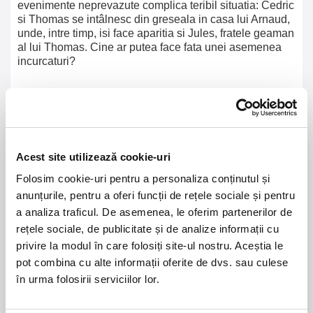
evenimente neprevazute complica teribil situatia: Cedric
si Thomas se intâlnesc din greseala in casa lui Arnaud,
unde, intre timp, isi face aparitia si Jules, fratele geaman
al lui Thomas. Cine ar putea face fata unei asemenea
incurcaturi?
Durata: 1h 45 min.
Acest site utilizează cookie-uri
21 - 22 august 2026
7 mai 2027
Folosim cookie-uri pentru a personaliza conținutul și
NOSTALGIA Litoral
Morgan Jay - La Dolce
Vita Tour
anunțurile, pentru a oferi funcții de rețele sociale și pentru
a analiza traficul. De asemenea, le oferim partenerilor de
Plaja La Nueva Cucaracha, Mamaia
Sala Palatului, Bucuresti
rețele sociale, de publicitate și de analize informații cu
privire la modul în care folosiți site-ul nostru. Aceștia le
Summer Well 2026
MASTERS OF
pot combina cu alte informații oferite de dvs. sau culese
CLASSIC
în urma folosirii serviciilor lor.
Domeniul Stirbey Voda, Buftea