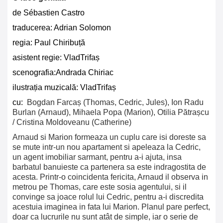
de Sébastien Castro
traducerea
:
Adrian Solomon
regia:
Paul Chiribuță
asistent regie: VladTrifaș
scenografia
:Andrada Chiriac
ilustrația muzicală: VladTrifaș
cu:
Bogdan Farcaș (Thomas, Cedric, Jules), Ion Radu
Burlan (Arnaud), Mihaela Popa (Marion), Otilia Pătrașcu
/ Cristina Moldoveanu (Catherine)
Arnaud si Marion formeaza un cuplu care isi doreste sa
se mute intr-un nou apartament si apeleaza la Cedric,
un agent imobiliar sarmant, pentru a-i ajuta, insa
barbatul banuieste ca partenera sa este indragostita de
acesta. Printr-o coincidenta fericita, Arnaud il observa in
metrou pe Thomas, care este sosia agentului, si il
convinge sa joace rolul lui Cedric, pentru a-i discredita
acestuia imaginea in fata lui Marion. Planul pare perfect,
doar ca lucrurile nu sunt atât de simple, iar o serie de