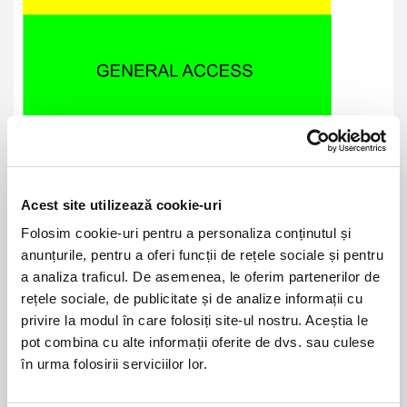
Despre Scorpions:
O moștenire de 60 de ani în hard
rock și influență globală
Acest site utilizează cookie-uri
Formată în 1965 la Hanovra, Germania, de chitaristul
Rudolf Schenker, trupa
Scorpions
a evoluat de la
Folosim cookie-uri pentru a personaliza conținutul și
influențe Merseybeat la una dintre cele mai
anunțurile, pentru a oferi funcții de rețele sociale și pentru
emblematice formații de
hard rock și heavy metal
din
lume. Alăturarea lui Klaus Meine ca solist vocal și a
a analiza traficul. De asemenea, le oferim partenerilor de
fratelui mai mic al lui Rudolf, Michael Schenker, la
rețele sociale, de publicitate și de analize informații cu
chitară solo, în 1970, a definit identitatea timpurie a
privire la modul în care folosiți site-ul nostru. Aceștia le
trupei. Albumul de debut,
Lonesome Crow
(1972), a
marcat începutul unei cariere legendare.
pot combina cu alte informații oferite de dvs. sau culese
în urma folosirii serviciilor lor.
După plecarea lui Michael Schenker către trupa UFO,
Scorpions
a fuzionat cu membrii trupei
Dawn Road
,
inclusiv chitaristul Uli Jon Roth și basistul Francis