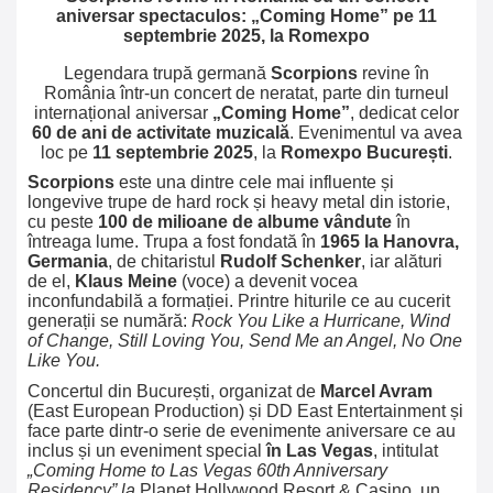
aniversar spectaculos: „Coming Home” pe 11
septembrie 2025, la Romexpo
Legendara trupă germană
Scorpions
revine în
România într-un concert de neratat, parte din turneul
internațional aniversar
„Coming Home”
, dedicat celor
60 de ani de activitate muzicală
. Evenimentul va avea
loc pe
11 septembrie 2025
, la
Romexpo București
.
Scorpions
este una dintre cele mai influente și
longevive trupe de hard rock și heavy metal din istorie,
cu peste
100 de milioane de albume vândute
în
întreaga lume. Trupa a fost fondată în
1965 la Hanovra,
Germania
, de chitaristul
Rudolf Schenker
, iar alături
de el,
Klaus Meine
(voce) a devenit vocea
inconfundabilă a formației. Printre hiturile ce au cucerit
generații se numără:
Rock You Like a Hurricane,
Wind
of Change,
Still Loving You,
Send Me an Angel,
No One
Like You.
Concertul din București, organizat de
Marcel Avram
(East European Production) și DD East Entertainment și
face parte dintr-o serie de evenimente aniversare ce au
inclus și un eveniment special
în Las Vegas
, intitulat
„Coming Home to Las Vegas 60th Anniversary
Residency” la
Planet Hollywood Resort & Casino, un