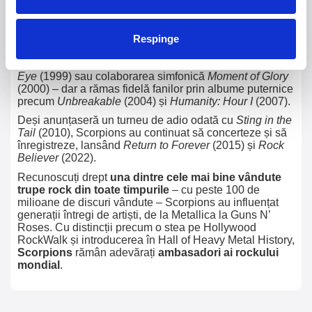
În 1990,
Crazy World
a inclus celebra piesă “Wind of
Change”, inspirată de căderea Zidului Berlinului,
transformând Scorpions în martori și mesageri ai
Respinge
schimbării globale. De-a lungul anilor ’90 și începutul
anilor 2000, trupa a explorat noi direcții – precum
Eye II
Eye
(1999) sau colaborarea simfonică
Moment of Glory
(2000) – dar a rămas fidelă fanilor prin albume puternice
precum
Unbreakable
(2004) și
Humanity: Hour I
(2007).
Deși anunțaseră un turneu de adio odată cu
Sting in the
Tail
(2010), Scorpions au continuat să concerteze și să
înregistreze, lansând
Return to Forever
(2015) și
Rock
Believer
(2022).
Recunoscuți drept
una dintre cele mai bine vândute
trupe rock din toate timpurile
– cu peste 100 de
milioane de discuri vândute – Scorpions au influențat
generații întregi de artiști, de la Metallica la Guns N’
Roses. Cu distincții precum o stea pe Hollywood
RockWalk și introducerea în Hall of Heavy Metal History,
Scorpions
rămân adevărați
ambasadori ai rockului
mondial
.