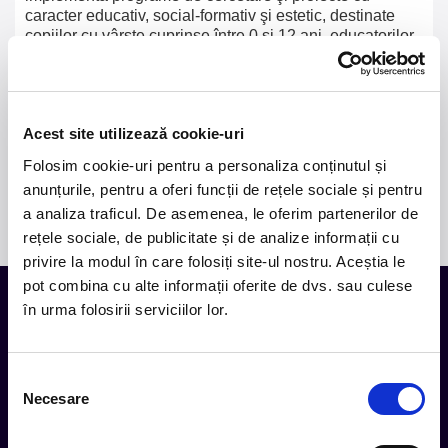
caracter educativ, social-formativ şi estetic, destinate
copiilor cu vârste cuprinse între 0 şi 12 ani, educatorilor,
cadrelor didactice specializate, părinţilor sau tutorilor
legali.
Anual, peste 50.000 de spectatori din Bucureşti şi din
Acest site utilizează cookie-uri
ţară vizionează spectacolele montate la Teatrul Ion
Creangă, spectacole care propun experienţe artistice
Folosim cookie-uri pentru a personaliza conținutul și
semnificative menite să inspire, să îndemne la reflecţie
anunțurile, pentru a oferi funcții de rețele sociale și pentru
şi să aducă bucurie celor mici.
a analiza traficul. De asemenea, le oferim partenerilor de
rețele sociale, de publicitate și de analize informații cu
privire la modul în care folosiți site-ul nostru. Aceștia le
pot combina cu alte informații oferite de dvs. sau culese
în urma folosirii serviciilor lor.
Tot ce te intereseaza, direct in
inbox.
Selecția
Necesare
consimțământului
Aboneaza-te la newsletter-ul nostru, fii primul la care ajung
evenimentele noi.