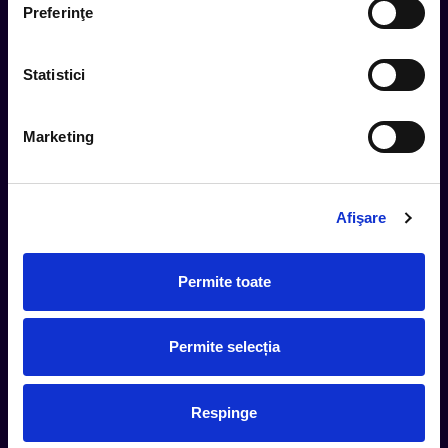
Preferinţe
Subscribe
Statistici
Urmareste noutatile pe
Marketing
Afişare
Cum comand
Metode plata
Permite toate
Metode livrare
Magazine partenere
Intrebari Frecvente - FAQ
Permite selecția
Termeni si Conditii
Contact
Respinge
Servicii Organizatori