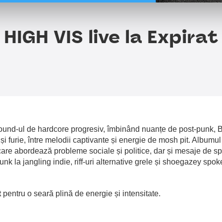
HIGH VIS live la Expirat
sound-ul de hardcore progresiv, îmbinând nuanțe de post-punk, B
i furie, între melodii captivante și energie de mosh pit. Albumul
care abordează probleme sociale și politice, dar și mesaje de s
punk la jangling indie, riff-uri alternative grele și shoegazey spo
t
pentru o seară plină de energie și intensitate.