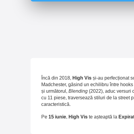
Încă din 2018,
High Vis
și-au perfecționat 
Madchester, găsind un echilibru între hooks ș
și următorul,
Blending
(2022), aduc versuri 
cu 11 piese, traversează stiluri de la street 
caracteristică.
Pe
15 iunie
,
High Vis
te așteaptă la
Expira