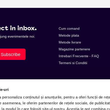
ct in inbox.
Cum comand
Metode plata
 ajung evenimentele noi.
Metode livrare
Magazine partenere
Subscribe
Intrebari Frecvente - FAQ
Termeni si Conditii
ie-uri
personaliza conținutul și anunțurile, pentru a oferi funcții de rețe
De asemenea, le oferim partenerilor de rețele sociale, de publicitat
e la modul în care folosiți site-ul nostru. Aceștia le pot combina c