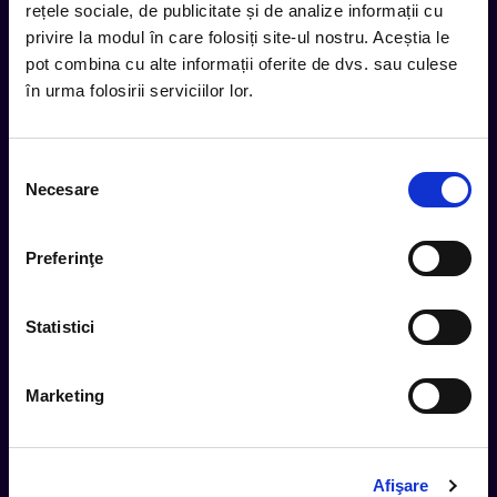
rețele sociale, de publicitate și de analize informații cu
privire la modul în care folosiți site-ul nostru. Aceștia le
Subscribe
pot combina cu alte informații oferite de dvs. sau culese
în urma folosirii serviciilor lor.
Urmareste noutatile pe
Selecția
Necesare
consimțământului
Cum comand
Preferinţe
Metode plata
Metode livrare
Statistici
Magazine partenere
Intrebari Frecvente - FAQ
Marketing
Termeni si Conditii
Contact
Servicii Organizatori
Afişare
Serviciul CareTix