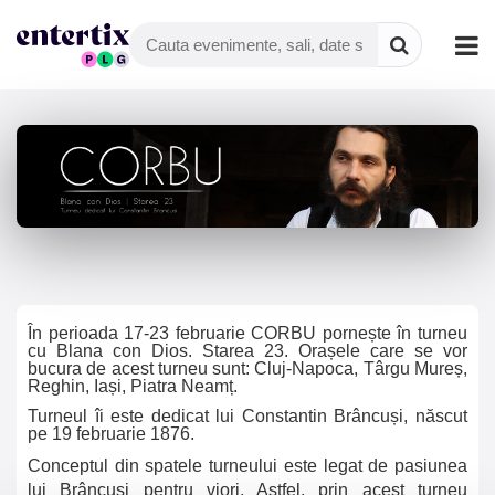
În perioada 17-23 februarie CORBU pornește în turneu
cu Blana con Dios. Starea 23. Orașele care se vor
bucura de acest turneu sunt: Cluj-Napoca, Târgu Mureș,
Reghin, Iași, Piatra Neamț.
Turneul îi este dedicat lui Constantin Brâncuși, născut
pe 19 februarie 1876.
Conceptul din spatele turneului este legat de pasiunea
lui Brâncuși pentru viori. Astfel, prin acest turneu