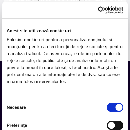
CORBU face conexiunea între muzică și sculptură.
Ideea a pornit de la vorbele lui Brâncuși, care
mărturisește că: „Eu am făcut piatra să cânte pentru
umanitate. Sculptura: Muzică în nemișcare. Muzica:
Acest site utilizează cookie-uri
sculptură în desfășurare.”
Folosim cookie-uri pentru a personaliza conținutul și
anunțurile, pentru a oferi funcții de rețele sociale și pentru
a analiza traficul. De asemenea, le oferim partenerilor de
rețele sociale, de publicitate și de analize informații cu
privire la modul în care folosiți site-ul nostru. Aceștia le
pot combina cu alte informații oferite de dvs. sau culese
în urma folosirii serviciilor lor.
Tot ce te intereseaza, direct in
inbox.
Selecția
Aboneaza-te la newsletter-ul nostru, fii primul la care ajung
Necesare
evenimentele noi.
consimțământului
Preferinţe
Subscribe