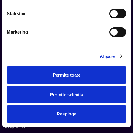
Statistici
Urmareste noutatile pe
Marketing
Cum comand
Afişare
Metode plata
Metode livrare
Permite toate
Magazine partenere
Intrebari Frecvente - FAQ
Termeni si Conditii
Permite selecția
Contact
Servicii Organizatori
Respinge
Serviciul CareTix
Despre noi